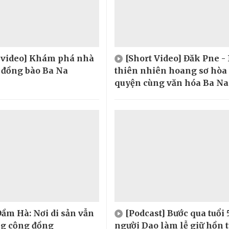
t video] Khám phá nhà
[Short Video] Đăk Pne -
 đồng bào Ba Na
thiên nhiên hoang sơ hòa
quyện cùng văn hóa Ba Na
ầm Hà: Nơi di sản vẫn
[Podcast] Bước qua tuổi 
ng cộng đồng
người Dao làm lễ giữ hồn 