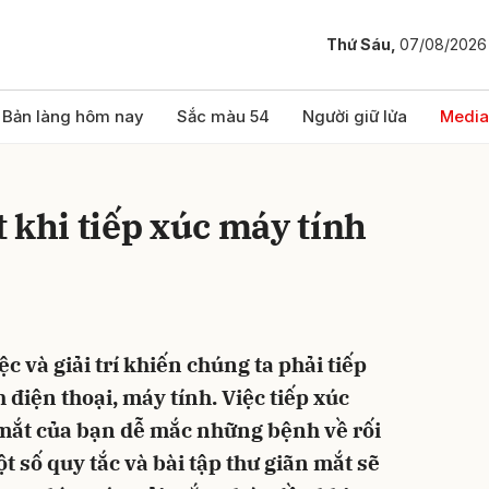
Thứ Sáu,
07/08/2026
bình luận
Bản làng hôm nay
Sắc màu 54
Người giữ lửa
Media
 khi tiếp xúc máy tính
c và giải trí khiến chúng ta phải tiếp
Hủy
G
 điện thoại, máy tính. Việc tiếp xúc
 mắt của bạn dễ mắc những bệnh về rối
ột số quy tắc và bài tập thư giãn mắt sẽ