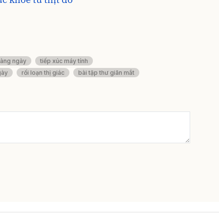
hàng ngày
tiếp xúc máy tính
gày
rối loạn thị giác
bài tập thư giãn mắt