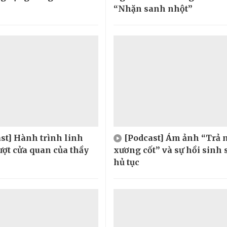
“Nhặn sanh nhột”
st] Hành trình linh
[Podcast] Ám ảnh “Trả 
ượt cửa quan của thầy
xương cốt” và sự hồi sinh 
hủ tục