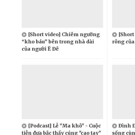
[Short video] Chiêm ngưỡng
[Shor
“kho báu” bên trong nhà dài
rông của
của người Ê Đê
[Podcast] Lễ "Ma khô" - Cuộc
Đình Đ
tiễn đưa bậc thầy cúng "cao tay"
sống cù