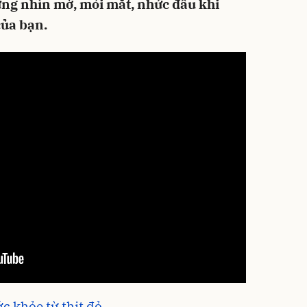
ứng nhìn mờ, mỏi mắt, nhức đầu khi
của bạn.
ức khỏe từ thịt đỏ