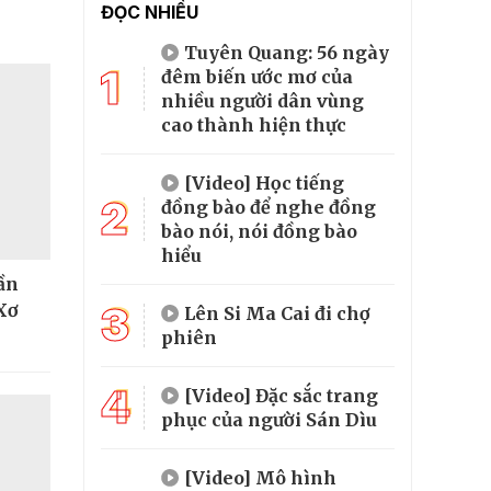
ĐỌC NHIỀU
Tuyên Quang: 56 ngày
1
đêm biến ước mơ của
nhiều người dân vùng
cao thành hiện thực
[Video] Học tiếng
2
đồng bào để nghe đồng
bào nói, nói đồng bào
hiểu
hần
3
Xơ
Lên Si Ma Cai đi chợ
phiên
4
[Video] Đặc sắc trang
phục của người Sán Dìu
[Video] Mô hình