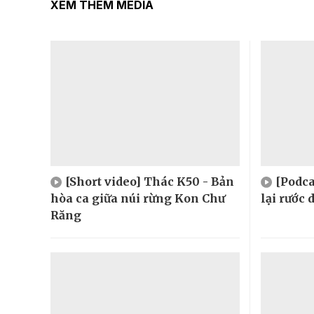
XEM THÊM MEDIA
[Short video] Thác K50 - Bản
[Podca
hòa ca giữa núi rừng Kon Chư
lại rước
Răng