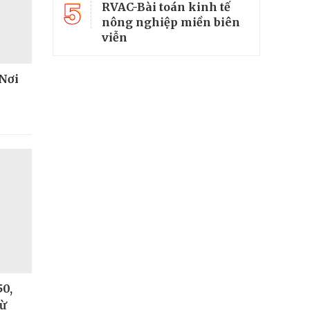
5
RVAC-Bài toán kinh tế
nông nghiệp miền biên
viễn
 Nơi
50,
từ