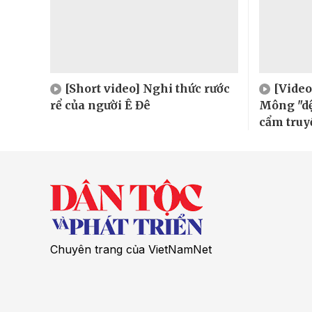
[Short video] Nghi thức rước
[Video
rể của người Ê Đê
Mông "dệ
cẩm truy
Chuyên trang của VietNamNet