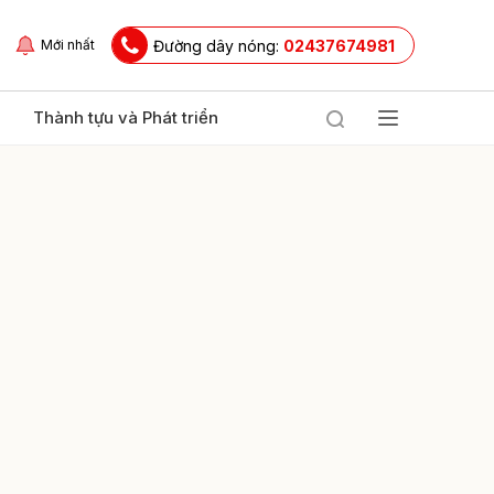
Đường dây nóng:
02437674981
Mới nhất
Thành tựu và Phát triển
ửi