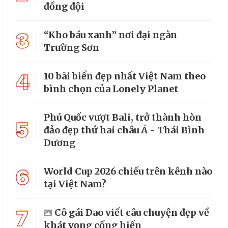
đồng đội
3
“Kho báu xanh” nơi đại ngàn
Trường Sơn
4
10 bãi biển đẹp nhất Việt Nam theo
bình chọn của Lonely Planet
Phú Quốc vượt Bali, trở thành hòn
5
đảo đẹp thứ hai châu Á - Thái Bình
Dương
6
World Cup 2026 chiếu trên kênh nào
tại Việt Nam?
7
Cô gái Dao viết câu chuyện đẹp về
khát vọng cống hiến