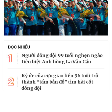
ĐỌC NHIỀU
1
Người đồng đội 99 tuổi nghẹn ngào
tiễn biệt Anh hùng La Văn Cầu
Ký ức của cựu giao liên 96 tuổi trở
2
thành “tấm bản đồ” tìm hài cốt
đồng đội
3
Từ căn lều giữa rừng, cha nghèo
nuôi 7 con gái thành cử nhân