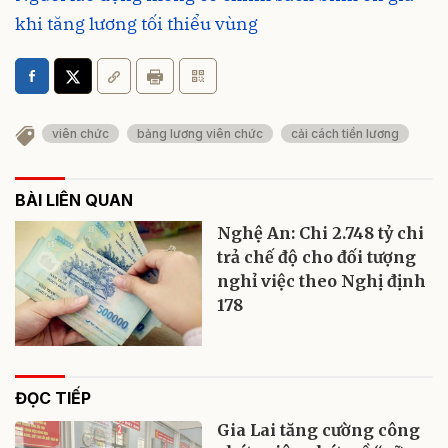
khi tăng lương tối thiểu vùng
viên chức
bảng lương viên chức
cải cách tiền lương
BÀI LIÊN QUAN
Nghệ An: Chi 2.748 tỷ chi
trả chế độ cho đối tượng
nghỉ việc theo Nghị định
178
ĐỌC TIẾP
Gia Lai tăng cường công