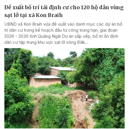
Đề xuất bố trí tái định cư cho 120 hộ dân vùng
sạt lở tại xã Kon Braih
UBND xã Kon Braih vừa đề xuất vào danh mục các dự án bố
trí dân cư trong kế hoạch đầu tư công trung hạn, giai đoạn
2026 - 2030 tỉnh Quảng Ngãi Dự án sắp xếp, bố trí ổn định
dân cư tập trung khu vực sạt lở sông Đăk...