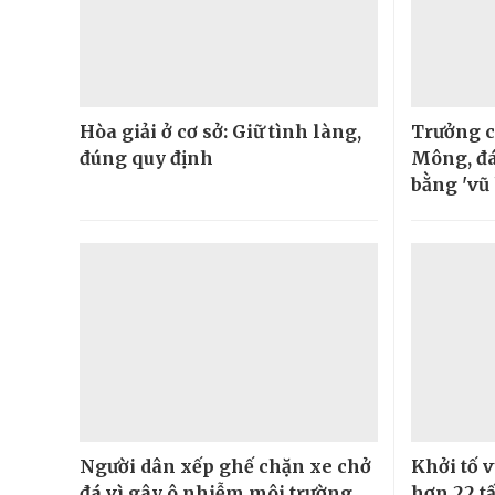
Hòa giải ở cơ sở: Giữ tình làng,
Trưởng c
đúng quy định
Mông, đá
bằng 'vũ 
Người dân xếp ghế chặn xe chở
Khởi tố v
đá vì gây ô nhiễm môi trường
hơn 22 t