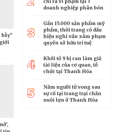
2
chỉ ra vi phạm tại 3
doanh nghiệp phân bón
Gần 15.000 sản phẩm mỹ
3
phẩm, thời trang có dấu
 bẫy"
hiệu nghi vấn xâm phạm
giới
quyền sở hữu trí tuệ
Khởi tố 9 bị can làm giả
4
tài liệu của cơ quan, tổ
chức tại Thanh Hóa
Năm người tử vong sau
5
sự cố tại trang trại chăn
nuôi lợn ở Thanh Hóa
mở',
ý tin