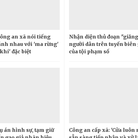
ông an xã nói tiếng
Nhận diện thủ đoạn "giăng
nh nhau với 'ma rừng'
người dân trên tuyến biên 
khí' đặc biệt
của tội phạm số
ụ án hình sự, tạm giữ
Công an cấp xã: 'Cửa luôn 
ấn gạo giả nhãn hiệu
sẵn sàng tiếp nhận và xử l