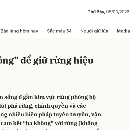
Thứ Bảy,
08/08/2026
bình luận
Bản làng hôm nay
Sắc màu 54
Người giữ lửa
Media
ông” để giữ rừng hiệu
ân sống ở gần khu vực rừng phòng hộ
Hủy
G
lút phá rừng, chính quyền và các
ng nhiều biện pháp tuyên truyền, vận
 cam kết “ba không” với rừng (không