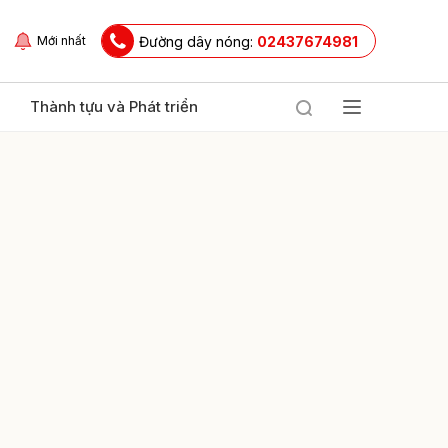
Đường dây nóng:
02437674981
Mới nhất
Thành tựu và Phát triển
ửi