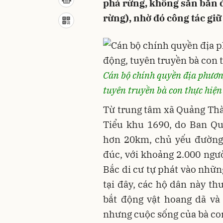
phá rừng, không săn bắn 
rừng), nhờ đó công tác giữ
Cán bộ chính quyền địa phươn
tuyên truyền bà con thực hiện
Từ trung tâm xã Quảng Thàn
Tiểu khu 1690, do Ban Q
hơn 20km, chủ yếu đường 
đúc, với khoảng 2.000 ngườ
Bắc di cư tự phát vào nhữ
tại đây, các hộ dân này t
bắt động vật hoang dã và
nhưng cuộc sống của bà co