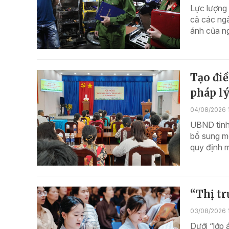
Lực lượng 
cả các ngà
ánh của n
Tạo điề
pháp lý
04/08/2026 1
UBND tỉnh 
bổ sung m
quy định m
“Thị tr
03/08/2026 
Dưới “lớp 