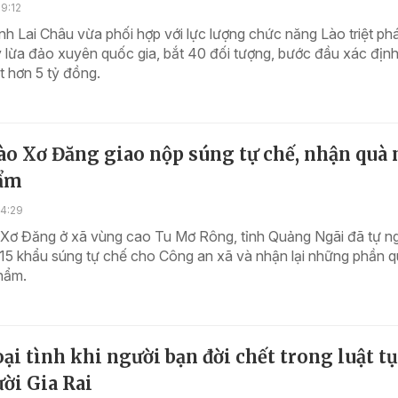
9:12
nh Lai Châu vừa phối hợp với lực lượng chức năng Lào triệt ph
 lừa đảo xuyên quốc gia, bắt 40 đối tượng, bước đầu xác địn
 hơn 5 tỷ đồng.
ào Xơ Đăng giao nộp súng tự chế, nhận quà
ẩm
14:29
Xơ Đăng ở xã vùng cao Tu Mơ Rông, tỉnh Quảng Ngãi đã tự n
15 khẩu súng tự chế cho Công an xã và nhận lại những phần q
hẩm.
ại tình khi người bạn đời chết trong luật t
ời Gia Rai