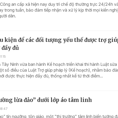
Công an cấp xã hiện nay duy trì chế độ thường trực 24/24h và
y trong tuần, bảo đảm tiếp nhận và xử lý kịp thời mọi kiến nghị
gười dân.
u kiện để các đối tượng yếu thế được trợ giú
 đầy đủ
1:15
Tây Ninh vừa ban hành Kế hoạch triển khai thi hành Luật sửa 
ột số điều của Luật Trợ giúp pháp lý (Kế hoạch), nhằm bảo đ
ới được thực hiện đầy đủ, thống nhất kể từ thời điểm...
ường lừa đảo” dưới lớp áo tâm linh
18:47
áo” tín ngưỡng, tôn giáo, một "thị trường" tâm linh biến tướng 