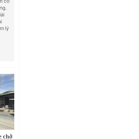
ớm có
ng.
ải
i
m lý
e chở