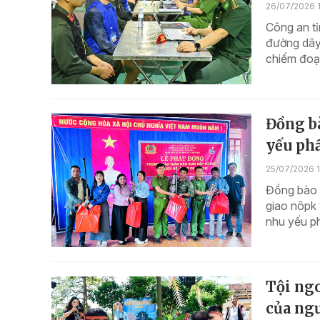
26/07/2026 1
Công an tỉ
đường dây
chiếm đoạt
Đồng b
yếu ph
25/07/2026 
Đồng bào 
giao nôpk 
nhu yếu p
Tội ngo
của ngư