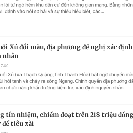
en lỏi từ ngõ hẻm khu dân cư đến không gian mạng. Bằng nhữn
i, đánh vào nỗi sợ hãi và sự thiếu hiểu biết, các...
ối Xú đổi màu, địa phương đề nghị xác định
 nhân
17:00
Suối Xú (xã Thạch Quảng, tỉnh Thanh Hóa) bất ngờ chuyển mà
ùi hôi tanh và chảy ra sông Ngang. Chính quyền địa phương đ
an chức năng khẩn trương kiểm tra, xác định nguyên nhân.
g tín nhiệm, chiếm đoạt trên 218 triệu đồn
 để tiêu xài