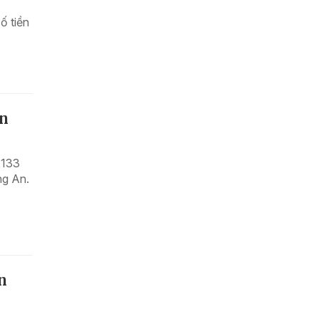
ố tiền
An
 133
ng An.
n