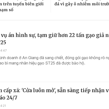
n trên tuyến biên giới
đá vì gây ô nhiễm môi trư
phạm số
 vụ án hình sự, tạm giữ hơn 22 tấn gạo giả 
T25
14:47
kinh doanh ở An Giang đã sang chiết, đóng gói gạo không rõ 
ao bì mang nhãn hiệu gạo ST25 đã được bảo hộ.
 cấp xã: 'Cửa luôn mở', sẵn sàng tiếp nhận v
báo 24/7
4:21