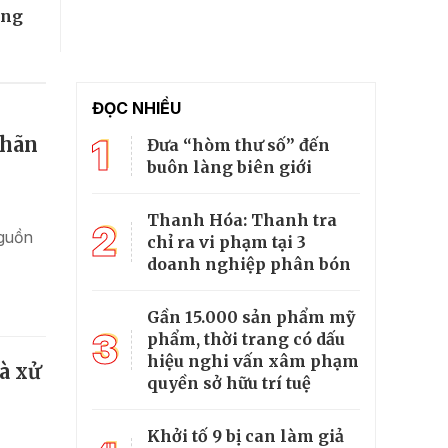
ờng
ĐỌC NHIỀU
1
nhãn
Đưa “hòm thư số” đến
buôn làng biên giới
Thanh Hóa: Thanh tra
2
nguồn
chỉ ra vi phạm tại 3
doanh nghiệp phân bón
Gần 15.000 sản phẩm mỹ
3
phẩm, thời trang có dấu
hiệu nghi vấn xâm phạm
à xử
quyền sở hữu trí tuệ
Khởi tố 9 bị can làm giả