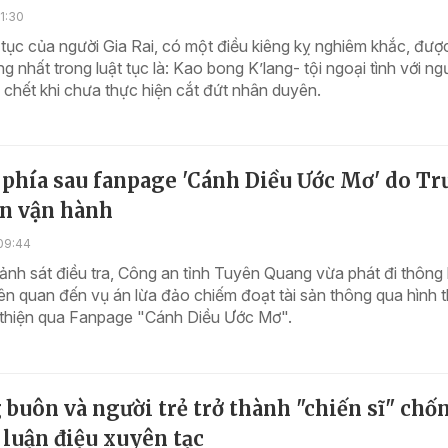
1:30
 tục của người Gia Rai, có một điều kiêng kỵ nghiêm khắc, đượ
ng nhất trong luật tục là: Kao bong K’lang- tội ngoại tình với ng
 chết khi chưa thực hiện cắt đứt nhân duyên.
 phía sau fanpage 'Cánh Diều Ước Mơ' do T
n vận hành
09:44
nh sát điều tra, Công an tỉnh Tuyên Quang vừa phát đi thông
 liên quan đến vụ án lừa đảo chiếm đoạt tài sản thông qua hình 
ừ thiện qua Fanpage "Cánh Diều Ước Mơ".
buôn và người trẻ trở thành "chiến sĩ" chố
, luận điệu xuyên tạc