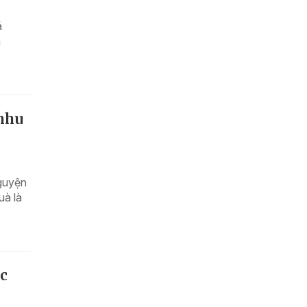
á
h
 nhu
guyện
uà là
ục