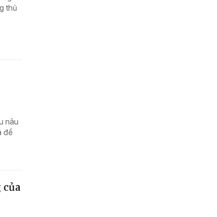
g thủ
u nâu
ã đề
g của