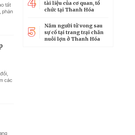
4
tài liệu của cơ quan, tổ
o tất
chức tại Thanh Hóa
, phản
Năm người tử vong sau
5
sự cố tại trang trại chăn
nuôi lợn ở Thanh Hóa
p
đổi,
ảm các
đang