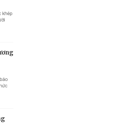
c khép
ười
rương
 báo
thức
ng