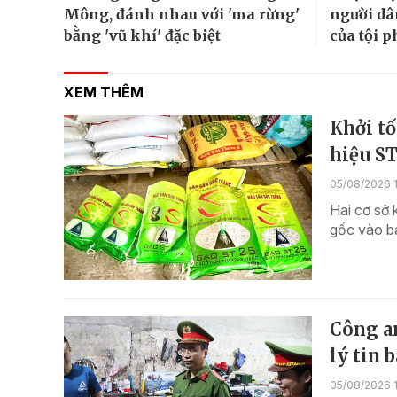
Mông, đánh nhau với 'ma rừng'
người dâ
bằng 'vũ khí' đặc biệt
của tội 
XEM THÊM
Khởi tố
hiệu S
05/08/2026 
Hai cơ sở 
gốc vào b
Công an
lý tin 
05/08/2026 1