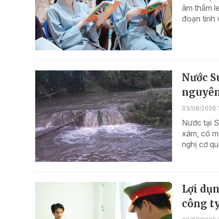
âm thầm l
đoạn tinh v
Nước Su
nguyên
03/08/2026 
Nước tại 
xám, có m
nghị cơ qu
Lợi dụn
công ty