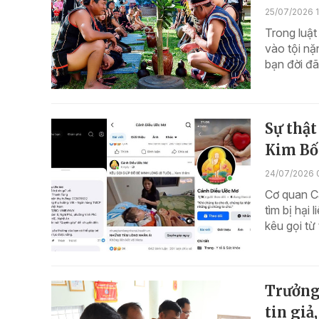
25/07/2026 1
Trong luật
vào tội nặ
bạn đời đã
Sự thật
Kim Bố
24/07/2026 
Cơ quan Cả
tìm bị hại
kêu gọi t
Trưởng 
tin giả