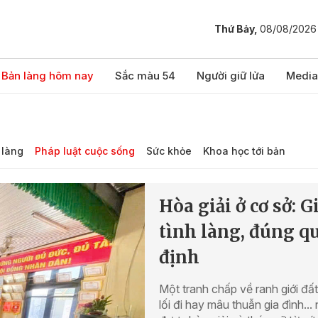
Thứ Bảy,
08/08/2026
Bản làng hôm nay
Sắc màu 54
Người giữ lửa
Media
 làng
Pháp luật cuộc sống
Sức khỏe
Khoa học tới bản
Hòa giải ở cơ sở: G
tình làng, đúng q
định
Một tranh chấp về ranh giới đất
lối đi hay mâu thuẫn gia đình...