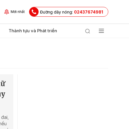
Đường dây nóng:
02437674981
Mới nhất
Thành tựu và Phát triển
iữ
uy
 đai,
 nếu