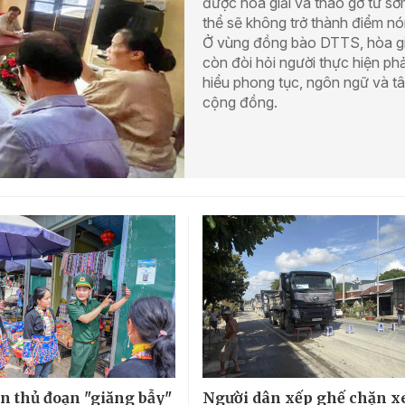
được hòa giải và tháo gỡ từ s
thể sẽ không trở thành điểm nó
Ở vùng đồng bào DTTS, hòa gi
còn đòi hỏi người thực hiện phả
hiểu phong tục, ngôn ngữ và tâ
cộng đồng.
n thủ đoạn "giăng bẫy"
Người dân xếp ghế chặn x