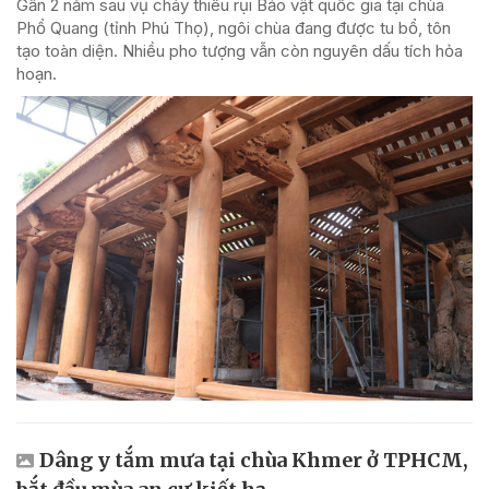
Gần 2 năm sau vụ cháy thiêu rụi Bảo vật quốc gia tại chùa
Phổ Quang (tỉnh Phú Thọ), ngôi chùa đang được tu bổ, tôn
tạo toàn diện. Nhiều pho tượng vẫn còn nguyên dấu tích hỏa
hoạn.
Dâng y tắm mưa tại chùa Khmer ở TPHCM,