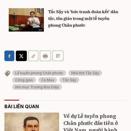
Tắc Sậy và ‘bức tranh đoàn kết’ dân
tộc, tôn giáo trong một lễ tuyên
phong Chân phước
Lễ tuyên phong Chân phước
Nhà thờ Tắc Sậy
Công giáo
Cà Mau
Tắc Sậy
linh mục Trương Bửu Diệp
BÀI LIÊN QUAN
Về dự Lễ tuyên phong
Chân phước đầu tiên ở
Việt Nam, người hành