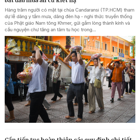
bắt đầu mùa an cư kiết hạ
Hàng trăm người có mặt tại chùa Candaransi (TP.HCM) tham
dự lễ dâng y tắm mưa, dâng đèn hạ - nghi thức truyền thống
của Phật giáo Nam tông Khmer, gửi gắm lòng thành kính và
cầu nguyện chư tăng an tâm tu học trong...
Cần tiếp tục hoàn thiện các quy định chi tiết