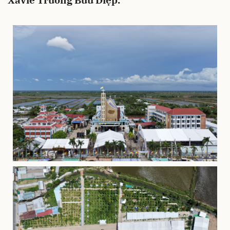
Xaviê Trương Bửu Diệp.