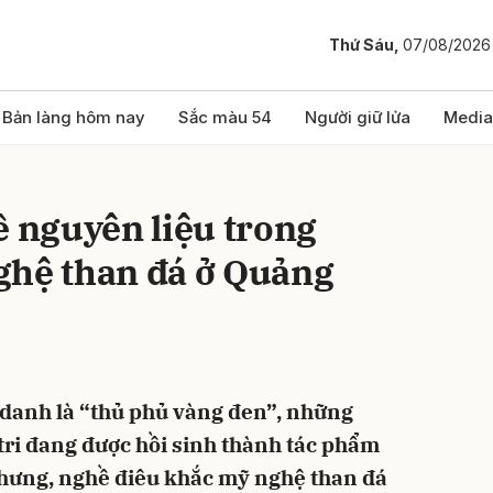
Thứ Sáu,
07/08/2026
bình luận
Bản làng hôm nay
Sắc màu 54
Người giữ lửa
Media
ề nguyên liệu trong
ghệ than đá ở Quảng
Hủy
G
danh là “thủ phủ vàng đen”, những
tri đang được hồi sinh thành tác phẩm
nhưng, nghề điêu khắc mỹ nghệ than đá