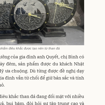
phẩm điêu khắc được tạo nên từ than đá
ưởng của gia đình anh Quyết, chị Bình có
gày đêm, sản phẩm được du khách Nhật
Mỹ ưa chuộng. Dù từng được đề nghị dạy
ia đình vẫn từ chối để giữ bản sắc và tính
mỏ.
iêu khắc than đá đang đối mặt với nhiều
vả, bụi bặm, đòi hỏi sự tập trung cao và