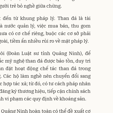
gười trẻ bỏ nghề giữa chừng.
t đến từ khung pháp lý. Than đá là tài
 nước quản lý, việc mua bán, thu gom
ưa có cơ chế riêng, buộc các cơ sở phải
oài, tiềm ẩn nhiều rủi ro về mặt pháp lý.
i (Đoàn Luật sư tỉnh Quảng Ninh), để
c mỹ nghệ than đá được bảo tồn, duy trì
ần đặt hoạt động chế tác than đá trong
g. Các hộ làm nghề nên chuyển đổi sang
hợp tác xã; từ đó, có tư cách pháp nhân
đăng ký thương hiệu, tiếp cận chính sách
nh vi phạm các quy định về khoáng sản.
h Quảng Ninh hoàn toàn có thể đề xuất cơ