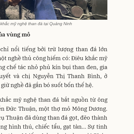
 khắc mỹ nghệ than đá tại Quảng Ninh
của vùng mỏ
hỉ nổi tiếng bởi trữ lượng than đá lớn
một nghề thủ công hiếm có: Điêu khắc mỹ
g chế tác nhỏ phủ kín bụi than đen, gia
yết và chị Nguyễn Thị Thanh Bình, ở
giữ nghề đã gắn bó suốt bốn thế hệ.
 khắc mỹ nghệ than đá bắt nguồn từ ông
yễn Đức Thuận, một thợ mỏ Mông Dương.
cụ Thuận đã dùng than đá gọt, đẽo thành
g hình thú, chiếc tẩu, gạt tàn… Sự tinh