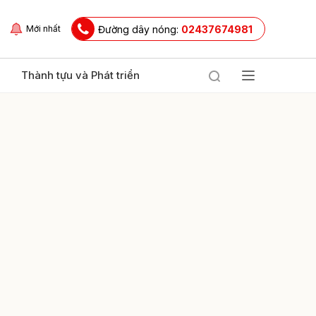
Đường dây nóng:
02437674981
Mới nhất
Thành tựu và Phát triển
ửi