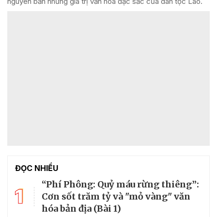
nguyên bản những giá trị văn hóa đặc sắc của dân tộc Lào.
ĐỌC NHIỀU
“Phí Phông: Quỷ máu rừng thiêng”:
1
Cơn sốt trăm tỷ và "mỏ vàng" văn
hóa bản địa (Bài 1)