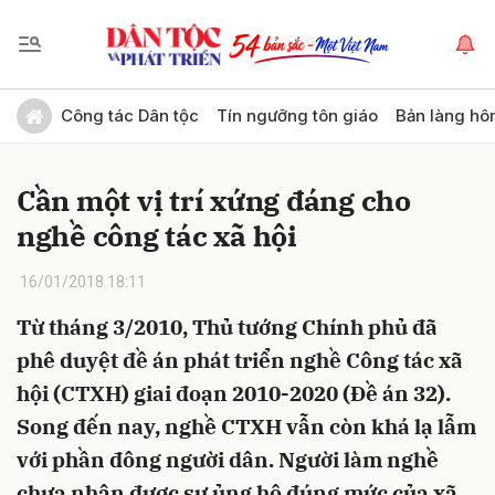
Gửi bình luận
Công tác Dân tộc
Tín ngưỡng tôn giáo
Bản làng hô
Cần một vị trí xứng đáng cho
nghề công tác xã hội
16/01/2018 18:11
Từ tháng 3/2010, Thủ tướng Chính phủ đã
Hủy
Gửi
phê duyệt đề án phát triển nghề Công tác xã
hội (CTXH) giai đoạn 2010-2020 (Đề án 32).
Song đến nay, nghề CTXH vẫn còn khá lạ lẫm
với phần đông người dân. Người làm nghề
chưa nhận được sự ủng hộ đúng mức của xã