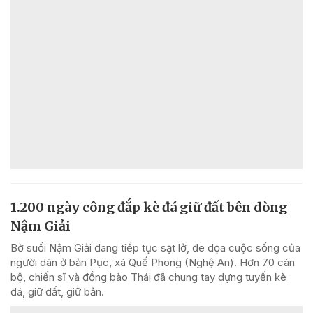
1.200 ngày công đắp kè đá giữ đất bên dòng
Nậm Giải
Bờ suối Nậm Giải đang tiếp tục sạt lở, đe dọa cuộc sống của
người dân ở bản Pục, xã Quế Phong (Nghệ An). Hơn 70 cán
bộ, chiến sĩ và đồng bào Thái đã chung tay dựng tuyến kè
đá, giữ đất, giữ bản.