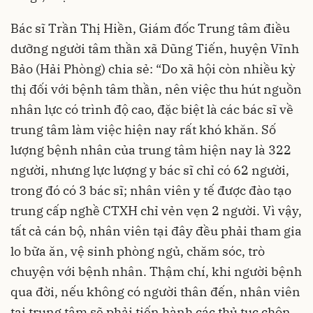
Bác sĩ Trần Thị Hiền, Giám đốc Trung tâm điều
dưỡng người tâm thần xã Dũng Tiến, huyện Vĩnh
Bảo (Hải Phòng) chia sẻ: “Do xã hội còn nhiều kỳ
thị đối với bệnh tâm thần, nên việc thu hút nguồn
nhân lực có trình độ cao, đặc biệt là các bác sĩ về
trung tâm làm việc hiện nay rất khó khăn. Số
lượng bệnh nhân của trung tâm hiện nay là 322
người, nhưng lực lượng y bác sĩ chỉ có 62 người,
trong đó có 3 bác sĩ; nhân viên y tế được đào tạo
trung cấp nghề CTXH chỉ vẻn vẹn 2 người. Vì vậy,
tất cả cán bộ, nhân viên tại đây đều phải tham gia
lo bữa ăn, vệ sinh phòng ngủ, chăm sóc, trò
chuyện với bệnh nhân. Thậm chí, khi người bệnh
qua đời, nếu không có người thân đến, nhân viên
tại trung tâm sẽ phải tiến hành các thủ tục chôn