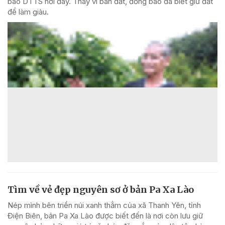
bào DTTS nơi đây. Thay vì bán đất, đồng bào đã biết giữ đất
để làm giàu.
Tìm về vẻ đẹp nguyên sơ ở bản Pa Xa Lào
Nép mình bên triền núi xanh thẳm của xã Thanh Yên, tỉnh
Điện Biên, bản Pa Xa Lào được biết đến là nơi còn lưu giữ