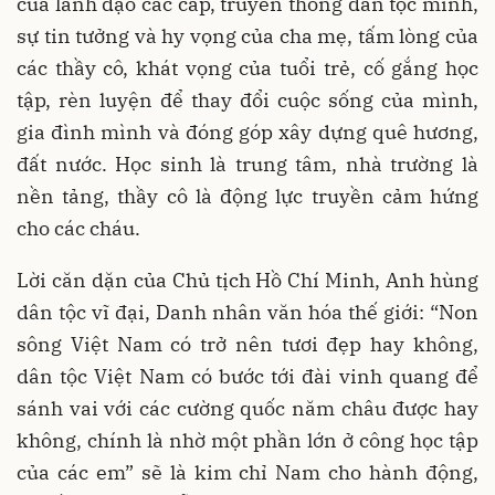
của lãnh đạo các cấp, truyền thống dân tộc mình,
sự tin tưởng và hy vọng của cha mẹ, tấm lòng của
các thầy cô, khát vọng của tuổi trẻ, cố gắng học
tập, rèn luyện để thay đổi cuộc sống của mình,
gia đình mình và đóng góp xây dựng quê hương,
đất nước. Học sinh là trung tâm, nhà trường là
nền tảng, thầy cô là động lực truyền cảm hứng
cho các cháu.
Lời căn dặn của Chủ tịch Hồ Chí Minh, Anh hùng
dân tộc vĩ đại, Danh nhân văn hóa thế giới: “Non
sông Việt Nam có trở nên tươi đẹp hay không,
dân tộc Việt Nam có bước tới đài vinh quang để
sánh vai với các cường quốc năm châu được hay
không, chính là nhờ một phần lớn ở công học tập
của các em” sẽ là kim chỉ Nam cho hành động,