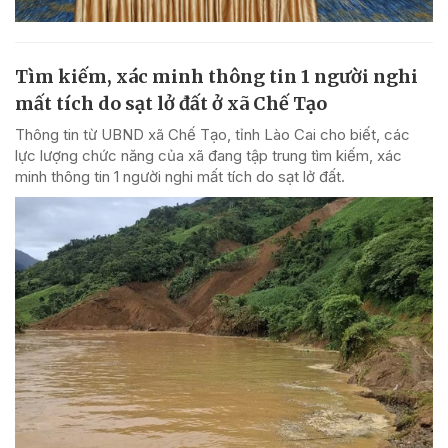
Tìm kiếm, xác minh thông tin 1 người nghi
mất tích do sạt lở đất ở xã Chế Tạo
Thông tin từ UBND xã Chế Tạo, tỉnh Lào Cai cho biết, các
lực lượng chức năng của xã đang tập trung tìm kiếm, xác
minh thông tin 1 người nghi mất tích do sạt lở đất.