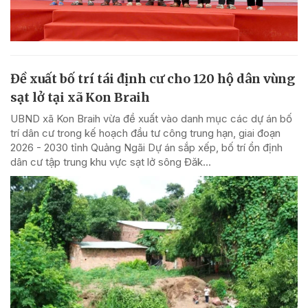
Đề xuất bố trí tái định cư cho 120 hộ dân vùng
sạt lở tại xã Kon Braih
UBND xã Kon Braih vừa đề xuất vào danh mục các dự án bố
trí dân cư trong kế hoạch đầu tư công trung hạn, giai đoạn
2026 - 2030 tỉnh Quảng Ngãi Dự án sắp xếp, bố trí ổn định
dân cư tập trung khu vực sạt lở sông Đăk...