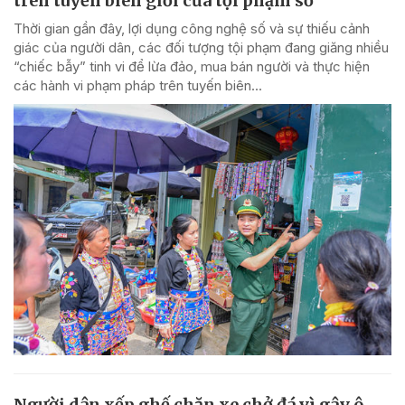
trên tuyến biên giới của tội phạm số
Thời gian gần đây, lợi dụng công nghệ số và sự thiếu cảnh
giác của người dân, các đối tượng tội phạm đang giăng nhiều
“chiếc bẫy” tinh vi để lừa đảo, mua bán người và thực hiện
các hành vi phạm pháp trên tuyến biên...
Người dân xếp ghế chặn xe chở đá vì gây ô