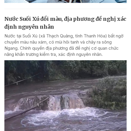
Nước Suối Xú đổi màu, địa phương đề nghị xác
định nguyên nhân
Nước tại Suối Xú (xã Thạch Quảng, tỉnh Thanh Hóa) bất ngờ
chuyển màu nâu xám, có mùi hôi tanh và chảy ra sông
Ngang. Chính quyền địa phương đã đề nghị cơ quan chức
năng khẩn trương kiểm tra, xác định nguyên nhân.