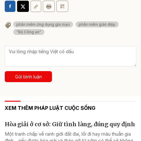
phần mềm ứng dụng giả mạo
phần mềm gián điệp
“Bộ Công an”
Gửi bình luận
XEM THÊM PHÁP LUẬT CUỘC SỐNG
Hòa giải ở cơ sở: Giữ tình làng, đúng quy định
Một tranh chấp về ranh giới đất đai, lối đi hay mâu thuẫn gia
đình... nếu được hòa giải và tháo gỡ từ sớm có thể sẽ không