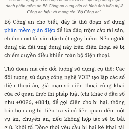
danh phần mềm do Bộ Công an cung cấp có hình ảnh hiển thị là
Công an hiệu và mang tên “Bộ Công an”.
Bộ Công an cho biết, đây là thủ đoạn sử dụng
phần mềm gián điệp
để lừa đảo, trộm cắp tài sản,
chiếm đoạt tài sản đặc biệt nguy hiểm. Nếu người
dùng cài đặt ứng dụng này trên điện thoại sẽ bị
chiếm quyền điều khiển toàn bộ điện thoại.
Thủ đoạn mà các đối tượng sử dụng, cụ thể: Các
đối tượng sử dụng công nghệ VOIP tạo lập các số
điện thoại ảo, giả mạo số điện thoại công khai
của cơ quan thực thi pháp luật (chỉ khác ở đầu số
như +0096, +884), để gọi điện cho bị hại, thông
báo họ đang bị điều tra vì có liên quan đến một
vụ án, chuyên án, nếu không hợp tác sẽ bị bắt
giữ, khởi tố. Đồng thời yêu cầu bị hại kê khai tài