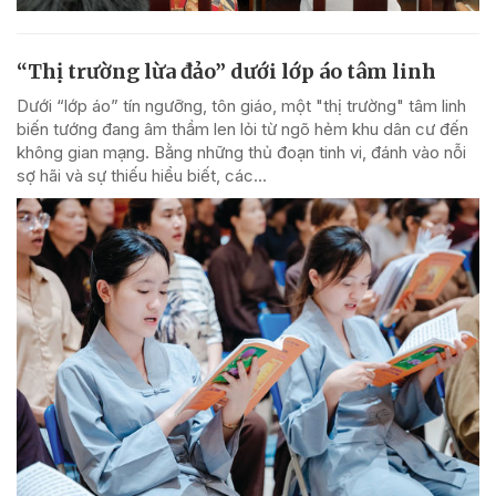
“Thị trường lừa đảo” dưới lớp áo tâm linh
Dưới “lớp áo” tín ngưỡng, tôn giáo, một "thị trường" tâm linh
biến tướng đang âm thầm len lỏi từ ngõ hẻm khu dân cư đến
không gian mạng. Bằng những thủ đoạn tinh vi, đánh vào nỗi
sợ hãi và sự thiếu hiểu biết, các...