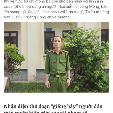
Khi về hưu, tôi chỉ mong bà con nhớ đến mình với hình ảnh
của một cán bộ công an người Thái biết nói tiếng Mông, biết
lên nương gùi lúa, giỏi đánh nhau với "ma rừng”, Thiếu tá Lèng
Văn Tuân - Trưởng Công an xã Mường...
Nhận diện thủ đoạn "giăng bẫy" người dân