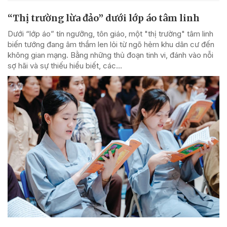
“Thị trường lừa đảo” dưới lớp áo tâm linh
Dưới “lớp áo” tín ngưỡng, tôn giáo, một "thị trường" tâm linh
biến tướng đang âm thầm len lỏi từ ngõ hẻm khu dân cư đến
không gian mạng. Bằng những thủ đoạn tinh vi, đánh vào nỗi
sợ hãi và sự thiếu hiểu biết, các...