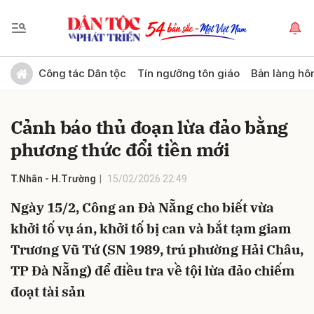
Gửi bình luận
Công tác Dân tộc
Tín ngưỡng tôn giáo
Bản làng hô
Cảnh báo thủ đoạn lừa đảo bằng
phương thức đổi tiền mới
T.Nhân - H.Trường
15/02/2026 22:49
Ngày 15/2, Công an Đà Nẵng cho biết vừa
Hủy
Gửi
khởi tố vụ án, khởi tố bị can và bắt tạm giam
Trương Vũ Tứ (SN 1989, trú phường Hải Châu,
TP Đà Nẵng) để điều tra về tội lừa đảo chiếm
đoạt tài sản