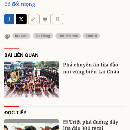
66 đối tượng
lừa đảo
Đà Nẵng
Đổi tiền mới
khởi tố
BÀI LIÊN QUAN
Phá chuyên án lừa đảo
nơi vùng biên Lai Châu
ĐỌC TIẾP
Triệt phá đường dây
lừa đảo 300 tỷ tại