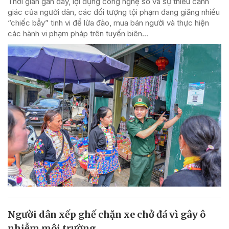
Thời gian gần đây, lợi dụng công nghệ số và sự thiếu cảnh
giác của người dân, các đối tượng tội phạm đang giăng nhiều
“chiếc bẫy” tinh vi để lừa đảo, mua bán người và thực hiện
các hành vi phạm pháp trên tuyến biên...
Người dân xếp ghế chặn xe chở đá vì gây ô
nhiễm môi trường