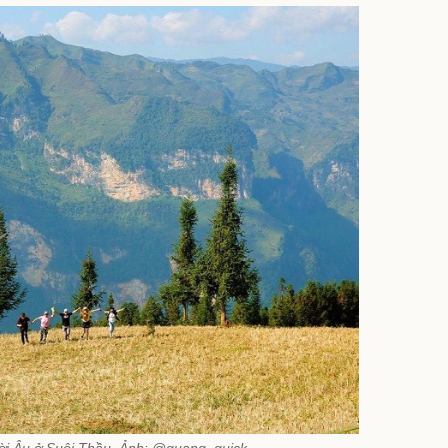
rời Âu ở Suôi Thầu. Ảnh: @quang_quick