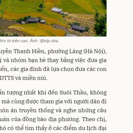
hìn từ trên cao. Ảnh: @trip.oba
guyễn Thanh Hiền, phường Láng (Hà Nội),
hị và nhóm bạn bè thay bằng việc đưa gia
biển, các gia đình đã lựa chọn đưa các con
 DTTS và miền núi.
 ấn tượng nhất khi đến Suôi Thầu, không
n, mà cùng được tham gia với người dân đi
 món ăn truyền thống và nghe những câu
uán của đồng bào địa phương. Theo chị,
hó có thể tìm thấy ở các điểm du lịch đại