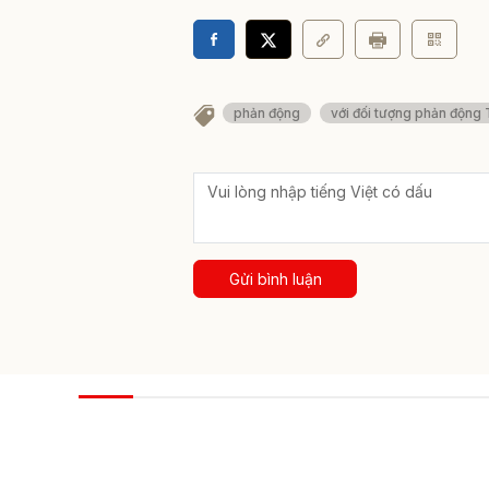
phản động
với đối tượng phản động
Gửi bình luận