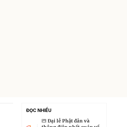
ĐỌC NHIỀU
Đại lễ Phật đản và
thông điệp nhất quán về