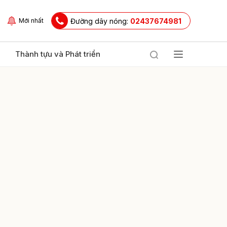
Đường dây nóng:
02437674981
Mới nhất
Thành tựu và Phát triển
ửi