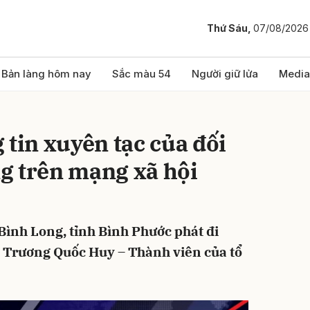
Thứ Sáu,
07/08/2026
bình luận
Bản làng hôm nay
Sắc màu 54
Người giữ lửa
Media
 tin xuyên tạc của đối
g trên mạng xã hội
 Bình Long, tỉnh Bình Phước phát đi
Hủy
G
ới Trương Quốc Huy – Thành viên của tổ