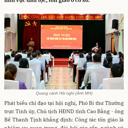
lĩnh vực dân tộc, tôn giáo ở cơ sở.
Quang cảnh Hội nghị (Ảnh MH)
Phát biểu chỉ đạo tại hội nghị, Phó Bí thư Thường
trực Tỉnh ủy, Chủ tịch HĐND tỉnh Cao Bằng - ông
Bế Thanh Tịnh khẳng định: Công tác tôn giáo là
nhiệm vụ quan trọng, đòi hỏi các cấp, ngành và