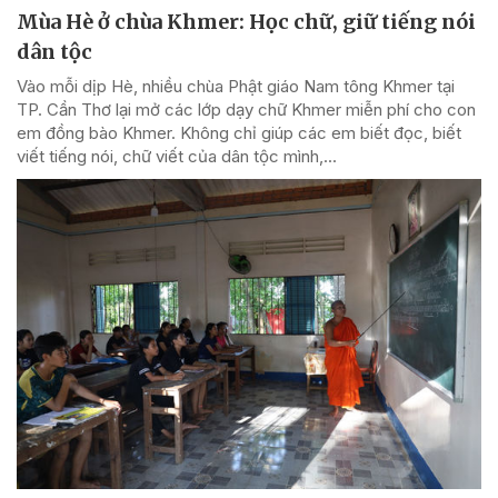
Mùa Hè ở chùa Khmer: Học chữ, giữ tiếng nói
dân tộc
Vào mỗi dịp Hè, nhiều chùa Phật giáo Nam tông Khmer tại
TP. Cần Thơ lại mở các lớp dạy chữ Khmer miễn phí cho con
em đồng bào Khmer. Không chỉ giúp các em biết đọc, biết
viết tiếng nói, chữ viết của dân tộc mình,...