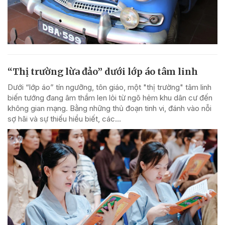
“Thị trường lừa đảo” dưới lớp áo tâm linh
Dưới “lớp áo” tín ngưỡng, tôn giáo, một "thị trường" tâm linh
biến tướng đang âm thầm len lỏi từ ngõ hẻm khu dân cư đến
không gian mạng. Bằng những thủ đoạn tinh vi, đánh vào nỗi
sợ hãi và sự thiếu hiểu biết, các...