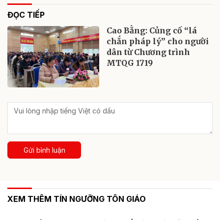
ĐỌC TIẾP
Cao Bằng: Củng cố “lá
chắn pháp lý” cho người
dân từ Chương trình
MTQG 1719
Gửi bình luận
XEM THÊM TÍN NGƯỠNG TÔN GIÁO