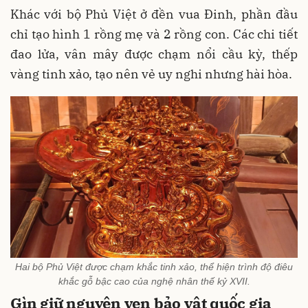
Khác với bộ Phủ Việt ở đền vua Đinh, phần đầu
chỉ tạo hình 1 rồng mẹ và 2 rồng con. Các chi tiết
đao lửa, vân mây được chạm nổi cầu kỳ, thếp
vàng tinh xảo, tạo nên vẻ uy nghi nhưng hài hòa.
Hai bộ Phủ Việt được chạm khắc tinh xảo, thể hiện trình độ điêu
khắc gỗ bậc cao của nghệ nhân thế kỷ XVII.
Gìn giữ nguyên vẹn bảo vật quốc gia