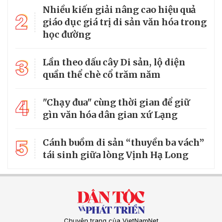
Nhiều kiến giải nâng cao hiệu quả
2
giáo dục giá trị di sản văn hóa trong
học đường
3
Lần theo dấu cây Di sản, lộ diện
quần thể chè cổ trăm năm
4
"Chạy đua" cùng thời gian để giữ
gìn văn hóa dân gian xứ Lạng
5
Cánh buồm di sản “thuyền ba vách”
tái sinh giữa lòng Vịnh Hạ Long
Chuyên trang của VietNamNet