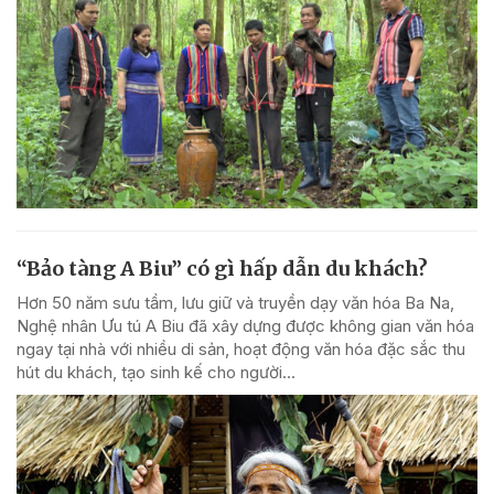
“Bảo tàng A Biu” có gì hấp dẫn du khách?
Hơn 50 năm sưu tầm, lưu giữ và truyền dạy văn hóa Ba Na,
Nghệ nhân Ưu tú A Biu đã xây dựng được không gian văn hóa
ngay tại nhà với nhiều di sản, hoạt động văn hóa đặc sắc thu
hút du khách, tạo sinh kế cho người...