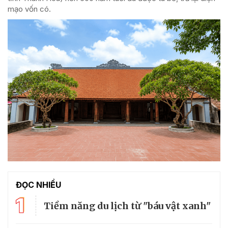
mạo vốn có.
ĐỌC NHIỀU
1
Tiềm năng du lịch từ "báu vật xanh"