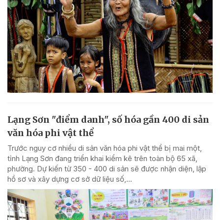
Lạng Sơn "điểm danh", số hóa gần 400 di sản
văn hóa phi vật thể
Trước nguy cơ nhiều di sản văn hóa phi vật thể bị mai một,
tỉnh Lạng Sơn đang triển khai kiểm kê trên toàn bộ 65 xã,
phường. Dự kiến từ 350 - 400 di sản sẽ được nhận diện, lập
hồ sơ và xây dựng cơ sở dữ liệu số,...