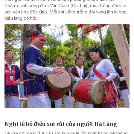
Chăm) sinh sống ở xã Vân Canh (Gia Lai), múa trống đôi là di
sản văn hóa độc đáo. Mỗi khi tiếng trống đôi vang lên là báo
hiệu làng có hội.
Nghi lễ bỏ điều xui rủi của người Hà Lăng
Lễ Kra cơ maar (Lễ cầu an) là nghi lễ lớn nhất trong hệ thống