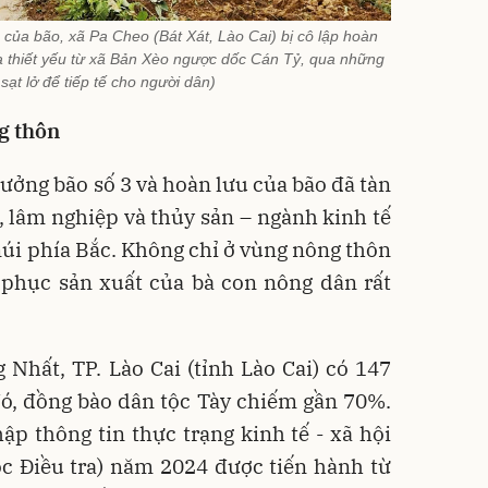
của bão, xã Pa Cheo (Bát Xát, Lào Cai) bị cô lập hoàn
a thiết yếu từ xã Bản Xèo ngược dốc Cán Tỷ, qua những
ạt lở để tiếp tế cho người dân)
ng thôn
hưởng bão số 3 và hoàn lưu của bão đã tàn
 lâm nghiệp và thủy sản – ngành kinh tế
núi phía Bắc. Không chỉ ở vùng nông thôn
i phục sản xuất của bà con nông dân rất
Nhất, TP. Lào Cai (tỉnh Lào Cai) có 147
đó, đồng bào dân tộc Tày chiếm gần 70%.
hập thông tin thực trạng kinh tế - xã hội
ộc Điều tra) năm 2024 được tiến hành từ