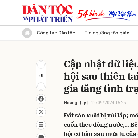
Gửi 
Công tác Dân tộc
Tín ngưỡng tôn giáo
Cập nhật dữ liệu
hội sau thiên ta
gia tăng tình tr
Hoàng Quý
19/09/2024 16:26
Đất sản xuất bị vùi lấp; mô
cuốn theo dòng nước,... Bê
hội cơ bản sau mưa lũ của