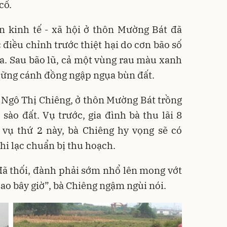
cố.
n kinh tế - xã hội ở thôn Mường Bát đã
 điều chỉnh trước thiệt hại do cơn bão số
ra. Sau bão lũ, cả một vùng rau màu xanh
hững cánh đồng ngập ngụa bùn đất.
bà Ngô Thị Chiêng, ở thôn Mường Bát trồng
 sào đất. Vụ trước, gia đình bà thu lãi 8
n vụ thứ 2 này, bà Chiêng hy vọng sẽ có
i lạc chuẩn bị thu hoạch.
 đã thối, đành phải sớm nhổ lên mong vớt
 sao bây giờ”, bà Chiêng ngậm ngùi nói.