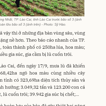
 Nhất, TP. Lào Cai, tỉnh Lào Cai trước bão số 3 (ảnh
oàn lữu bão số 3 (ảnh trên) - Photo: Sỹ Hào.
đã vậy thì ở những địa bàn vùng sâu, vùng
 nặng nề hơn. Theo báo cáo nhanh của TP.
9, toàn thành phố có 250ha lúa, hoa màu;
ều gia súc, gia cầm bị lũ cuốn trôi.
Lào Cai, đến ngày 17/9, mưa lũ đã khiến
.468,42ha ngô hoa màu cùng nhiều cây
àn tỉnh có 323,69ha diện tích thủy sản và
h hưởng; 3.049,32 tấn và 123.200 con cá
, lũ cuốn trôi; 39.942 gia súc bị chết;...
và hoàn lưu của bão đã gây thiệt hại nặng