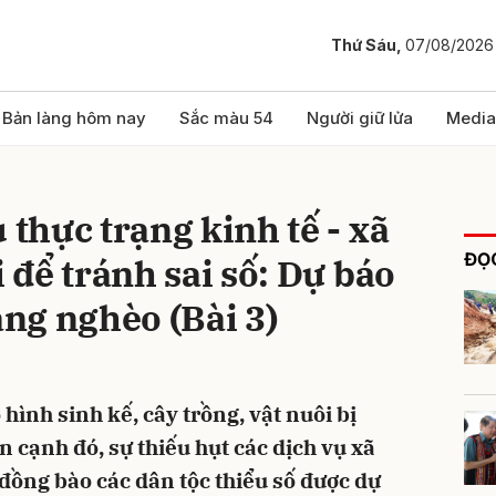
Thứ Sáu,
07/08/2026
bình luận
Bản làng hôm nay
Sắc màu 54
Người giữ lửa
Media
 thực trạng kinh tế - xã
ĐỌC
i để tránh sai số: Dự báo
ạng nghèo (Bài 3)
Hủy
G
 hình sinh kế, cây trồng, vật nuôi bị
n cạnh đó, sự thiếu hụt các dịch vụ xã
 đồng bào các dân tộc thiểu số được dự