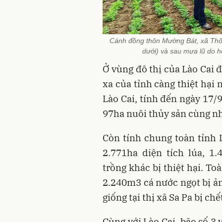
Cánh đồng thôn Mường Bát, xã Thống
dưới) và sau mưa lũ do h
Ở vùng đô thị của Lào Cai 
xa của tỉnh càng thiệt hại
Lào Cai, tính đến ngày 17/
97ha nuôi thủy sản cùng nhi
Còn tính chung toàn tỉnh 
2.771ha diện tích lúa, 1
trồng khác bị thiệt hại. To
2.240m3 cá nước ngọt bị ản
giống tại thị xã Sa Pa bị chết
Cùng với Lào Cai, bão số 3 