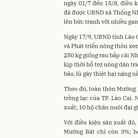
ngày 01/7 đến 15/8, điều k
đã được UBND xã Thống Nhấ
lên bức tranh với nhiều ga
Ngày 17/9, UBND tỉnh Lào C
và Phát triển nông thôn xem
250 kg giống rau bắp cải Nh
kịp thời hỗ trợ nông dân tr
bão, lũ gây thiệt hại nặng n
Theo đó, toàn thôn Mường B
trồng lạc của TP. Lào Cai.
xuất; 10 hộ chăn nuôi đại g
Với điều kiện sản xuất đó,
Mường Bát chỉ còn 3%; h