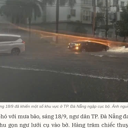
áng 18/9 đã khiến một số khu vực ở TP. Đà Nẵng ngập cục bộ. Ảnh ng
hó với mưa bão, sáng 18/9, ngư dân TP. Đà Nẵng 
thu gọn ngư lưới cụ vào bờ. Hàng trăm chiếc thu