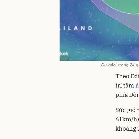
Dự báo, trong 24 gi
Theo Đài
trí tâm
á
phía Đôn
Sức gió 
61km/h),
khoảng 