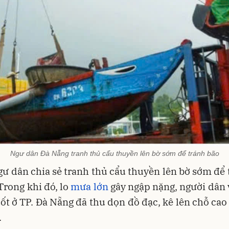
Ngư dân Đà Nẵng tranh thủ cẩu thuyền lên bờ sớm để tránh bão
ư dân chia sẻ tranh thủ cẩu thuyền lên bờ sớm để 
 Trong khi đó, lo
mưa lớn
gây ngập nặng, người dân
ốt ở TP. Đà Nẵng đã thu dọn đồ đạc, kê lên chỗ cao
.