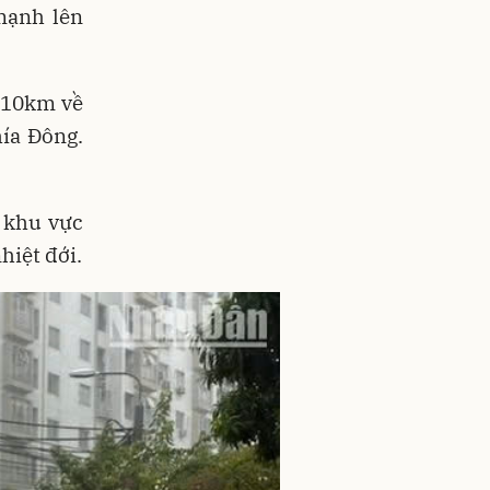
 mạnh lên
 210km về
ía Đông.
n khu vực
hiệt đới.