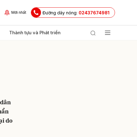
Đường dây nóng:
02437674981
Mới nhất
Thành tựu và Phát triển
 dân
ửi
khẩn
ại do