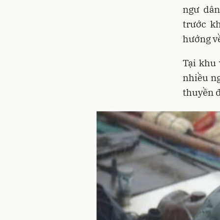
ngư dân
trước k
hướng về
Tại khu 
nhiều ng
thuyền đ