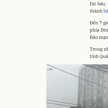
Dự báo, 
thành
bã
Đến 7 gi
phía Đô
Bão mạnh
Trong nh
tỉnh Quả