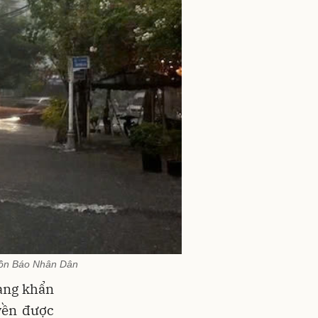
uồn Báo Nhân Dân
đang khẩn
yền được