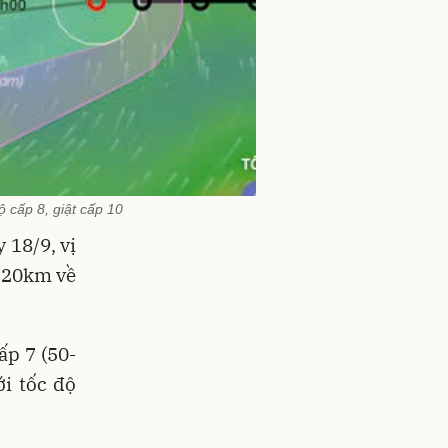
ộ cấp 8, giật cấp 10
 18/9, vị
220km về
ấp 7 (50-
ới tốc độ