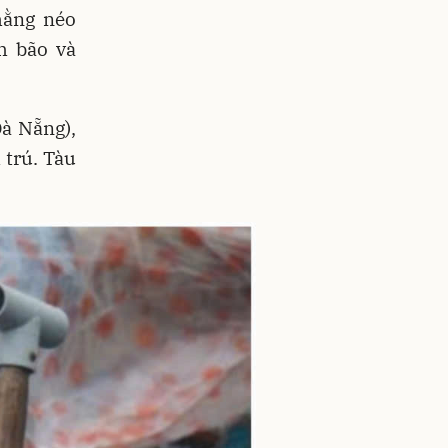
hằng néo
h bão và
Đà Nẵng),
 trú. Tàu
.