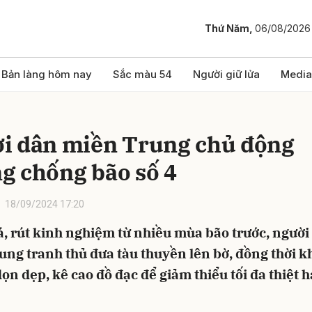
Thứ Năm,
06/08/2026
bình luận
Bản làng hôm nay
Sắc màu 54
Người giữ lửa
Media
i dân miền Trung chủ động
g chống bão số 4
18/09/2024 17:20
, rút kinh nghiệm từ nhiều mùa bão trước, người
Hủy
G
ung tranh thủ đưa tàu thuyền lên bờ, đồng thời 
ọn dẹp, kê cao đồ đạc để giảm thiểu tối đa thiệt h