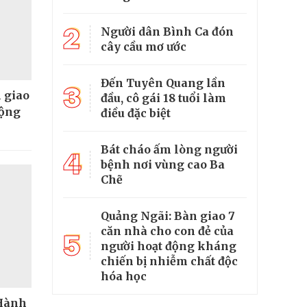
2
Người dân Bình Ca đón
cây cầu mơ ước
Đến Tuyên Quang lần
3
n giao
đầu, cô gái 18 tuổi làm
cộng
điều đặc biệt
Bát cháo ấm lòng người
4
bệnh nơi vùng cao Ba
Chẽ
Quảng Ngãi: Bàn giao 7
căn nhà cho con đẻ của
5
người hoạt động kháng
chiến bị nhiễm chất độc
hóa học
“Hành