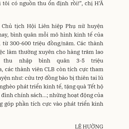
 tôi có nguồn thu ổn định rồi!”, chị H’Ă
 Chủ tịch Hội Liên hiệp Phụ nữ huyện
nay, bình quân mỗi mô hình kinh tế của
i từ 300-600 triệu đồng/năm. Các thành
iệc làm thường xuyên cho hàng trăm lao
 thu nhập bình quân 3-5 triệu
a, các thành viên CLB còn tích cực tham
yện như: cứu trợ đồng bào bị thiên tai lũ
 nghèo phát triển kinh tế, tặng quà Tết hộ
a đình chính sách…; những hoạt động của
 góp phần tích cực vào phát triển kinh
LÊ HƯỜNG