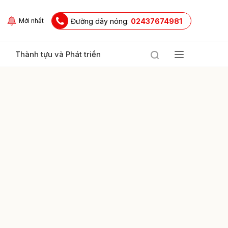
Đường dây nóng:
02437674981
Mới nhất
Thành tựu và Phát triển
ửi