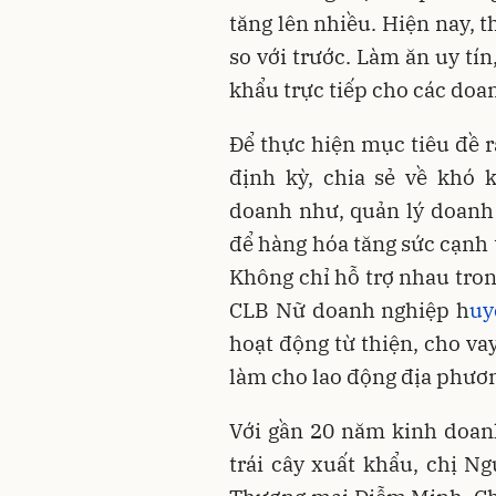
tăng lên nhiều. Hiện nay, 
so với trước. Làm ăn uy tí
khẩu trực tiếp cho các doa
Để thực hiện mục tiêu đề r
định kỳ, chia sẻ về khó 
doanh như, quản lý doanh 
để hàng hóa tăng sức cạnh 
Không chỉ hỗ trợ nhau tron
CLB Nữ doanh nghiệp h
uy
hoạt động từ thiện, cho va
làm cho lao động địa phươ
Với gần 20 năm kinh doan
trái cây xuất khẩu, chị 