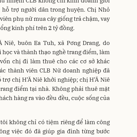
ủ nhiệm CLB không chỉ kinh doanh giỏi
, hỗ trợ người dân trong huyện. Chị Nhỏ
i viên phụ nữ mua cây giống trả chậm, vay
tổng kinh phí trên 2 tỷ đồng.
’Ă Niê, buôn Ea Tuh, xã Pơng Drang, do
đi học và thành thạo nghề trang điểm, làm
vốn chị đi làm thuê cho các cơ sở khác
các thành viên CLB Nữ doanh nghiệp đã
 trợ chị H’Ă Niê khởi nghiệp; chị H’Ă Niê
trang điểm tại nhà. Không phải thuê mặt
khách hàng ra vào đều đều, cuộc sống của
tôi không chỉ có tiệm riêng để làm công
ông việc đó đã giúp gia đình từng bước