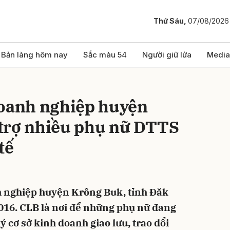
Thứ Sáu,
07/08/2026
bình luận
Bản làng hôm nay
Sắc màu 54
Người giữ lửa
Media
doanh nghiệp huyện
trợ nhiều phụ nữ DTTS
tế
Hủy
G
h nghiệp huyện Krông Buk, tỉnh Đăk
016. CLB là nơi để những phụ nữ đang
ý cơ sở kinh doanh giao lưu, trao đổi