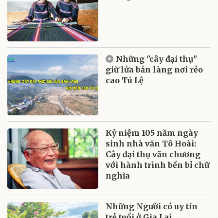
Những "cây đại thụ"
giữ lửa bản làng nơi rẻo
cao Tú Lệ
Kỷ niệm 105 năm ngày
sinh nhà văn Tô Hoài:
Cây đại thụ văn chương
với hành trình bền bỉ chữ
nghĩa
Những Người có uy tín
trẻ tuổi ở Gia Lai