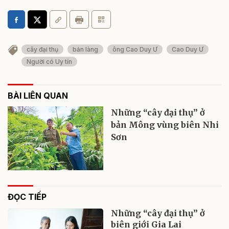
cây đại thụ
bản làng
ông Cao Duy Ư
Cao Duy Ư
Người có Uy tín
BÀI LIÊN QUAN
Những “cây đại thụ” ở
bản Mông vùng biên Nhi
Sơn
ĐỌC TIẾP
Những “cây đại thụ” ở
biên giới Gia Lai