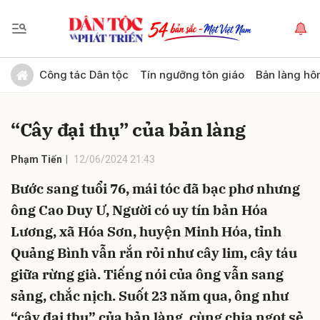
Gửi bình luận
Công tác Dân tộc
Tín ngưỡng tôn giáo
Bản làng hô
“Cây đại thụ” của bản làng
Phạm Tiến
12/06/2024 21:43
Bước sang tuổi 76, mái tóc đã bạc phơ nhưng
ông Cao Duy Ư, Người có uy tín bản Hóa
Hủy
Gửi
Lương, xã Hóa Sơn, huyện Minh Hóa, tỉnh
Quảng Bình vẫn rắn rỏi như cây lim, cây táu
giữa rừng già. Tiếng nói của ông vẫn sang
sảng, chắc nịch. Suốt 23 năm qua, ông như
“cây đại thụ” của bản làng, cùng chia ngọt sẻ