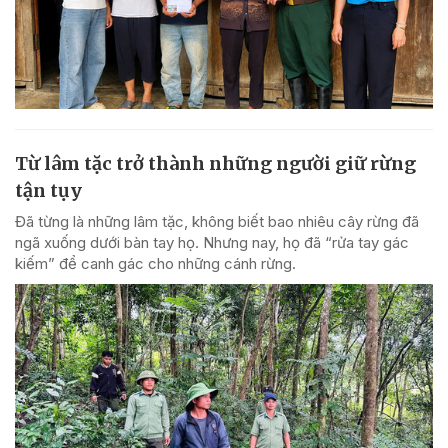
Từ lâm tặc trở thành những người giữ rừng
tận tụy
Đã từng là những lâm tặc, không biết bao nhiêu cây rừng đã
ngã xuống dưới bàn tay họ. Nhưng nay, họ đã “rửa tay gác
kiếm” để canh gác cho những cánh rừng.