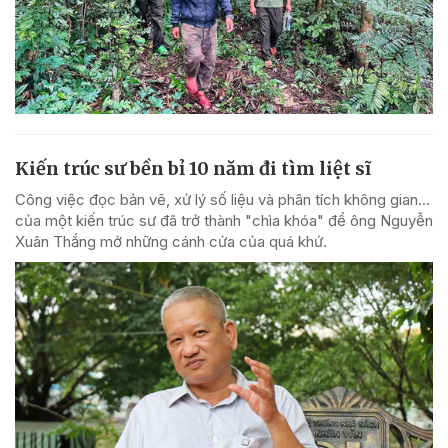
Kiến trúc sư bền bỉ 10 năm đi tìm liệt sĩ
Công việc đọc bản vẽ, xử lý số liệu và phân tích không gian...
của một kiến trúc sư đã trở thành "chìa khóa" để ông Nguyễn
Xuân Thắng mở những cánh cửa của quá khứ.