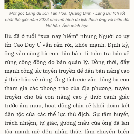
Một góc Làng du lịch Tân Hóa, Quảng Bình - Làng Du lịch tốt
nhất thế giới năm 2023 nhờ mô hình du lịch thích ứng với biến đổi
khí hậu. Ảnh minh họa
Dù đã ở tuổi “xưa nay hiếm” nhưng Người có uy
tín Cao Duy Ư vẫn rắn rỏi, khỏe mạnh. Định kỳ,
ông vẫn cùng bà con dân bản đi tuần tra bảo vệ
rừng cộng đồng do bản quản lý. Đồng thời, đẩy
mạnh công tác tuyên truyền để dân bản nâng cao
ý thức bảo vệ rừng. Ông tích cực vận động bà con
tham gia các phong trào của địa phương, tuyên
truyền cho bà con nâng cao ý thức cảnh giác
trước âm mưu, hoạt động chia rẽ khối đoàn kết
dân tộc của các thế lực thù địch. Sự tâm huyết,
trách nhiệm, tự giác, gương mẫu của ông đã lan
tỏa mạnh mẽ đến nhận thức, làm chuyển biến