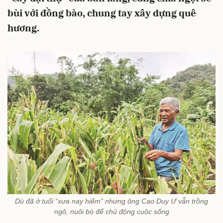
bùi với đồng bào, chung tay xây dựng quê
hương.
Dù đã ở tuổi “xưa nay hiếm” nhưng ông Cao Duy Ư vẫn trồng
ngô, nuôi bò để chủ động cuộc sống