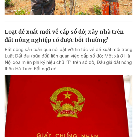
Loạt đề xuất mới về cấp sổ đỏ; xây nhà trên
đất nông nghiệp có được bổi thường?
Bất động sản tuần qua nổi bật với tin tức về đề xuất mới trong
Luật Đất đai (sửa đổi) liên quan việc cấp sổ đỏ; Một xã ở Hà
Nội xóa miễn phí ký hiệu chữ 'T' trên sổ đỏ; Đấu giá đất nông
thôn Hà Tĩnh: Bất ngờ có...