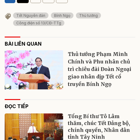
Tết Nguyên đán
Bính Ngọ
Thủ tướng
Công điện số 13/CĐ-TTg
BÀI LIÊN QUAN
Thủ tướng Phạm Minh
Chính và Phu nhân chủ
trì chiêu đãi Đoàn Ngoại
giao nhân dịp Tết cổ
truyền Bính Ngọ
ĐỌC TIẾP
Tổng Bí thư Tô Lâm
thăm, chúc Tết Đảng bộ,
chính quyền, Nhân dân
tỉnh Tây Ninh