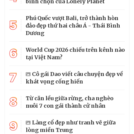
bình chọn của Lonely Planet
Phú Quốc vượt Bali, trở thành hòn
5
đảo đẹp thứ hai châu Á - Thái Bình
Dương
6
World Cup 2026 chiếu trên kênh nào
tại Việt Nam?
7
Cô gái Dao viết câu chuyện đẹp về
khát vọng cống hiến
8
Từ căn lều giữa rừng, cha nghèo
nuôi 7 con gái thành cử nhân
9
Làng cổ đẹp như tranh vẽ giữa
lòng miền Trung