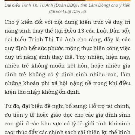
Đại biểu Trịnh Thị Tú Anh (Đoàn ĐBQH tỉnh Lâm Đồng) cho ý kiến
đối với Luật Dân số
Cho ý kiến đối với nội dung kiến ​​trúc về duy trì
năng sinh thay thế (tại Điều 13 của Luật Dân số),
đại biểu Trịnh Thị Tú Anh cho rằng, đây là các
quy định hết sức phước mộng thực hiện công việc
duy trì năng sinh thay thế. Tuy nhiên, hiện nay,
nhiều trẻ không muốn kết hôn, hoặc nhiều gia
đình trẻ không có ý định sinh nhiều con, làm
những khoản phí xã hội nặng nề trong khi điều
kiện thu nhập không ổn định.
Từ đó, đại biểu đề nghị bổ sung: Hỗ trợ tài chính,
ưu tiên y tế hoặc giáo dục cho các gia đình sinh
con gái ở các khu vực có tỷ lệ giới tính khi sinh
cao; thúc đẩy các chính sách cải thiện lợi thế kinh