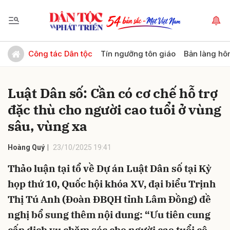
Gửi bình luận
Công tác Dân tộc
Tín ngưỡng tôn giáo
Bản làng hô
Luật Dân số: Cần có cơ chế hỗ trợ
đặc thù cho người cao tuổi ở vùng
sâu, vùng xa
Hoàng Quý
23/10/2025 19:41
Hủy
Gửi
Thảo luận tại tổ về Dự án Luật Dân số tại Kỳ
họp thứ 10, Quốc hội khóa XV, đại biểu Trịnh
Thị Tú Anh (Đoàn ĐBQH tỉnh Lâm Đồng) đề
nghị bổ sung thêm nội dung: “Ưu tiên cung