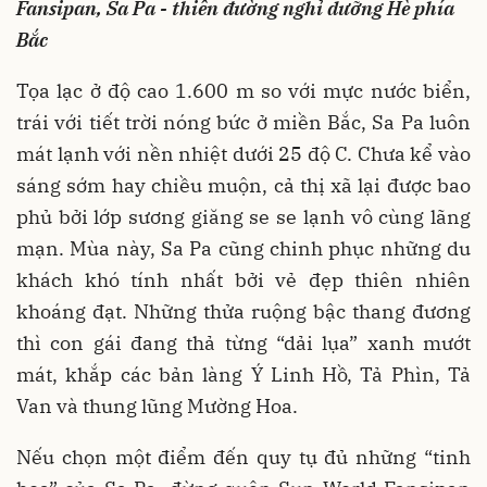
Fansipan, Sa Pa - thiên đường nghỉ dưỡng Hè phía
Bắc
Tọa lạc ở độ cao 1.600 m so với mực nước biển,
trái với tiết trời nóng bức ở miền Bắc, Sa Pa luôn
mát lạnh với nền nhiệt dưới 25 độ C. Chưa kể vào
sáng sớm hay chiều muộn, cả thị xã lại được bao
phủ bởi lớp sương giăng se se lạnh vô cùng lãng
mạn. Mùa này, Sa Pa cũng chinh phục những du
khách khó tính nhất bởi vẻ đẹp thiên nhiên
khoáng đạt. Những thửa ruộng bậc thang đương
thì con gái đang thả từng “dải lụa” xanh mướt
mát, khắp các bản làng Ý Linh Hồ, Tả Phìn, Tả
Van và thung lũng Mường Hoa.
Nếu chọn một điểm đến quy tụ đủ những “tinh