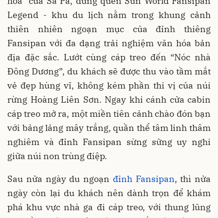
hoa” của Sa Pa, đừng quên Sun World Fansipan
Legend - khu du lịch nằm trong khung cảnh
thiên nhiên ngoạn mục của đỉnh thiêng
Fansipan với đa dạng trải nghiệm văn hóa bản
địa đặc sắc. Lướt cùng cáp treo đến “Nóc nhà
Đông Dương”, du khách sẽ được thu vào tầm mắt
vẻ đẹp hùng vĩ, không kém phần thi vị của núi
rừng Hoàng Liên Sơn. Ngay khi cánh cửa cabin
cáp treo mở ra, một miền tiên cảnh chào đón bạn
với bảng lảng mây trắng, quần thể tâm linh thâm
nghiêm và đỉnh Fansipan sừng sững uy nghi
giữa núi non trùng điệp.
Sau nửa ngày du ngoạn
đỉnh Fansipan
, thì nửa
ngày còn lại du khách nên dành trọn để khám
phá khu vực nhà ga đi cáp treo, với thung lũng