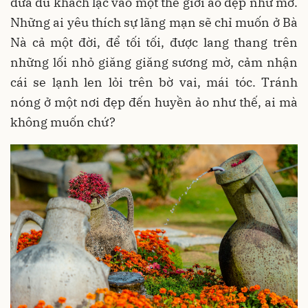
đưa du khách lạc vào một thế giới ảo đẹp như mơ.
Những ai yêu thích sự lãng mạn sẽ chỉ muốn ở Bà
Nà cả một đời, để tối tối, được lang thang trên
những lối nhỏ giăng giăng sương mờ, cảm nhận
cái se lạnh len lỏi trên bờ vai, mái tóc. Tránh
nóng ở một nơi đẹp đến huyền ảo như thế, ai mà
không muốn chứ?