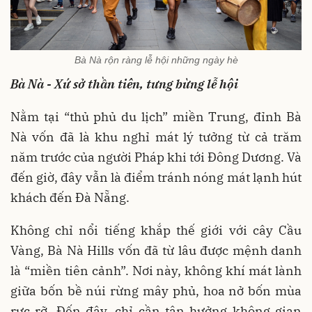
Bà Nà rộn ràng lễ hội những ngày hè
Bà Nà - Xứ sở thần tiên, tưng bừng lễ hội
Nằm tại “thủ phủ du lịch” miền Trung, đỉnh Bà
Nà vốn đã là khu nghỉ mát lý tưởng từ cả trăm
năm trước của người Pháp khi tới Đông Dương. Và
đến giờ, đây vẫn là điểm tránh nóng mát lạnh hút
khách đến Đà Nẵng.
Không chỉ nổi tiếng khắp thế giới với cây Cầu
Vàng, Bà Nà Hills vốn đã từ lâu được mệnh danh
là “miền tiên cảnh”. Nơi này, không khí mát lành
giữa bốn bề núi rừng mây phủ, hoa nở bốn mùa
rực rỡ. Đến đây, chỉ cần tận hưởng không gian