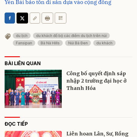
Yên Bái bảo tồn di sản dựa vào cộng đồng
du lịch
du khách đổ bộ các điểm du lịch trên núi
Fansipan
Bà Nà Hills
Núi Bà Đen
du khách
BÀI LIÊN QUAN
Công bố quyết định sáp
nhập 2 trường đại học ở
Thanh Hóa
ĐỌC TIẾP
Liên hoan Lân, Sư, Rồng