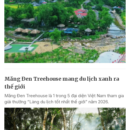
Măng Đen Treehouse mang du lịch xanh ra
thế giới
Măng Đen Treehouse là 1 trong 5 đại diện Việt Nam tham gia
giải thưởng “Làng du lịch tốt nhất thế giới” năm 2026.