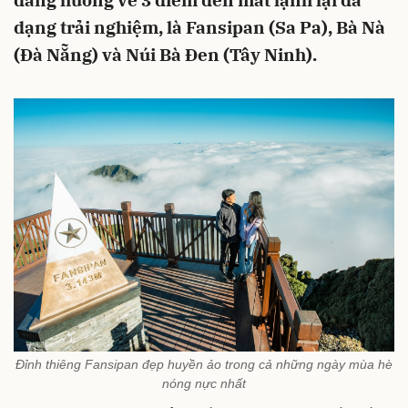
đang hướng về 3 điểm đến mát lạnh lại đa
dạng trải nghiệm, là Fansipan (Sa Pa), Bà Nà
(Đà Nẵng) và Núi Bà Đen (Tây Ninh).
Đỉnh thiêng Fansipan đẹp huyền ảo trong cả những ngày mùa hè
nóng nực nhất