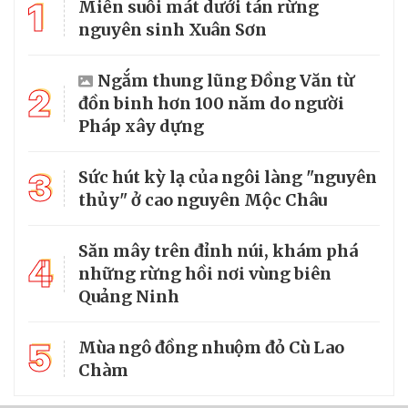
1
Miền suối mát dưới tán rừng
nguyên sinh Xuân Sơn
Ngắm thung lũng Đồng Văn từ
2
đồn binh hơn 100 năm do người
Pháp xây dựng
3
Sức hút kỳ lạ của ngôi làng "nguyên
thủy" ở cao nguyên Mộc Châu
Săn mây trên đỉnh núi, khám phá
4
những rừng hồi nơi vùng biên
Quảng Ninh
5
Mùa ngô đồng nhuộm đỏ Cù Lao
Chàm