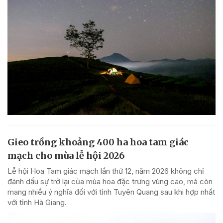
Gieo trồng khoảng 400 ha hoa tam giác
mạch cho mùa lễ hội 2026
Lễ hội Hoa Tam giác mạch lần thứ 12, năm 2026 không chỉ
đánh dấu sự trở lại của mùa hoa đặc trưng vùng cao, mà còn
mang nhiều ý nghĩa đối với tỉnh Tuyên Quang sau khi hợp nhất
với tỉnh Hà Giang.