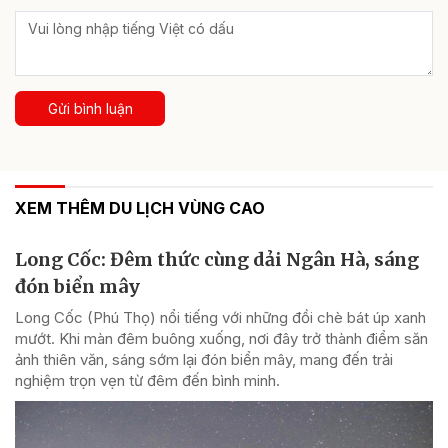
Gửi bình luận
XEM THÊM DU LỊCH VÙNG CAO
Long Cốc: Đêm thức cùng dải Ngân Hà, sáng
đón biển mây
Long Cốc (Phú Thọ) nổi tiếng với những đồi chè bát úp xanh
mướt. Khi màn đêm buông xuống, nơi đây trở thành điểm săn
ảnh thiên văn, sáng sớm lại đón biển mây, mang đến trải
nghiệm trọn vẹn từ đêm đến bình minh.