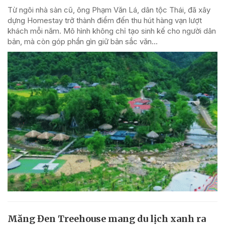
Từ ngôi nhà sàn cũ, ông Phạm Văn Lá, dân tộc Thái, đã xây
dựng Homestay trở thành điểm đến thu hút hàng vạn lượt
khách mỗi năm. Mô hình không chỉ tạo sinh kế cho người dân
bản, mà còn góp phần gìn giữ bản sắc văn...
Măng Đen Treehouse mang du lịch xanh ra