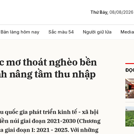
Thứ Bảy,
08/08/2026
bình luận
Bản làng hôm nay
Sắc màu 54
Người giữ lửa
Media
c mơ thoát nghèo bền
ĐỌC
nh nâng tầm thu nhập
Hủy
G
 quốc gia phát triển kinh tế - xã hội
ền núi giai đoạn 2021-2030 (Chương
 giai đoạn I: 2021 - 2025. Với những