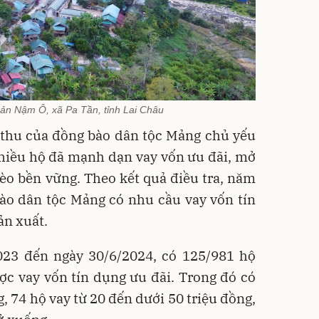
ản Nậm Ô, xã Pa Tần, tỉnh Lai Châu
 thu của đồng bào dân tộc Mảng chủ yếu
n nhiều hộ đã mạnh dạn vay vốn ưu đãi, mở
èo bền vững. Theo kết quả điều tra, năm
ào dân tộc Mảng có nhu cầu vay vốn tín
ản xuất.
2023 đến ngày 30/6/2024, có 125/981 hộ
c vay vốn tín dụng ưu đãi. Trong đó có
g, 74 hộ vay từ 20 đến dưới 50 triệu đồng,