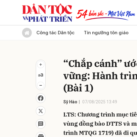
Gửi 
Công tác Dân tộc
Tín ngưỡng tôn giáo
“Chắp cánh” ướ
vững: Hành trì
(Bài 1)
Sỹ Hào
07/08/2025 13:49
LTS: Chương trình mục tiêu
vùng đồng bào DTTS và mi
trình MTQG 1719) đã đi qua