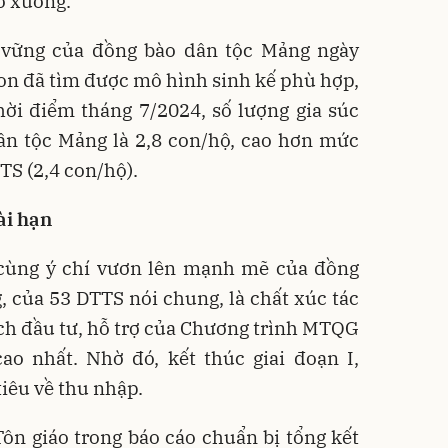
rở xuống.
 vững của đồng bào dân tộc Mảng ngày
on đã tìm được mô hình sinh kế phù hợp,
thời điểm tháng 7/2024, số lượng gia súc
ân tộc Mảng là 2,8 con/hộ, cao hơn mức
S (2,4 con/hộ).
ài hạn
 cùng ý chí vươn lên mạnh mẽ của đồng
, của 53 DTTS nói chung, là chất xúc tác
ch đầu tư, hỗ trợ của Chương trình MTQG
ao nhất. Nhờ đó, kết thúc giai đoạn I,
iêu về thu nhập.
Tôn giáo trong báo cáo chuẩn bị tổng kết