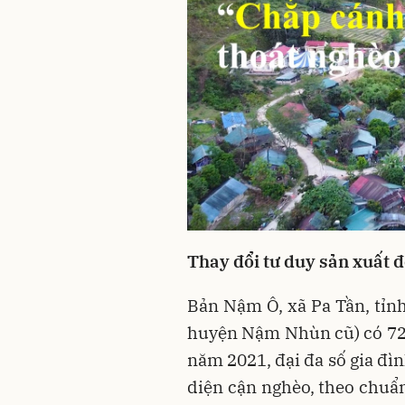
Thay đổi tư duy sản xuất 
Bản Nậm Ô, xã Pa Tần, tỉn
huyện Nậm Nhùn cũ) có 72
năm 2021, đại đa số gia đì
diện cận nghèo, theo chuẩn