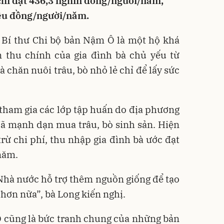
chỉ đạt 436,3 nghìn đồng/người/năm,
iệu đồng/người/năm.
 Bí thư Chi bộ bản Nậm Ô là một hộ khá
n thu chính của gia đình bà chủ yếu từ
à chăn nuôi trâu, bò nhỏ lẻ chỉ để lấy sức
 tham gia các lớp tập huấn do địa phương
đã mạnh dạn mua trâu, bò sinh sản. Hiện
trừ chi phí, thu nhập gia đình bà ước đạt
năm.
Nhà nước hỗ trợ thêm nguồn giống để tạo
 hơn nữa”, bà Long kiến nghị.
Ô cũng là bức tranh chung của những bản