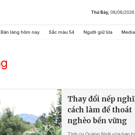
Thứ Bảy,
08/08/2026
Bản làng hôm nay
Sắc màu 54
Người giữ lửa
Media
ng
Thay đổi nếp nghĩ
cách làm để thoát
nghèo bền vững
Tỉnh ủy Quảng Ngãi vừa ban h