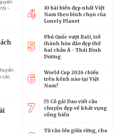
Nguyên
10 bãi biển đẹp nhất Việt
019 -
4
Nam theo bình chọn của
Lonely Planet
Phú Quốc vượt Bali, trở
sách
5
thành hòn đảo đẹp thứ
hai châu Á - Thái Bình
Dương
chuyển
World Cup 2026 chiếu
6
n các
trên kênh nào tại Việt
Nam?
Cô gái Dao viết câu
7
chuyện đẹp về khát vọng
ãi
cống hiến
Từ căn lều giữa rừng, cha