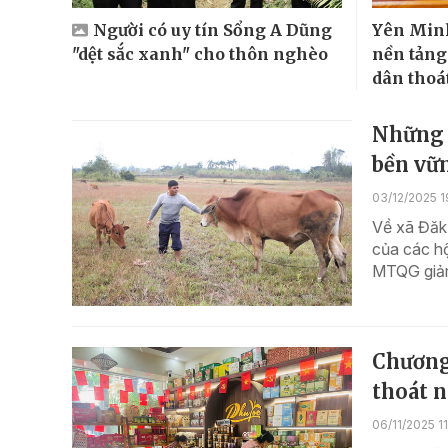
Người có uy tín Sổng A Dũng
Yên Minh
"dệt sắc xanh" cho thôn nghèo
nền tảng
dân thoá
Những đ
bền vữn
03/12/2025 1
Về xã Đăk
của các hộ
MTQG giảm
Chương
thoát 
06/11/2025 1