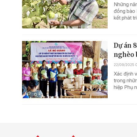
Những năm
đồng bào D
kết phát t
Dự án 8
nghèo 
22/09/2025 0
Xác định v
trong nhữn
hiệp Phụ n