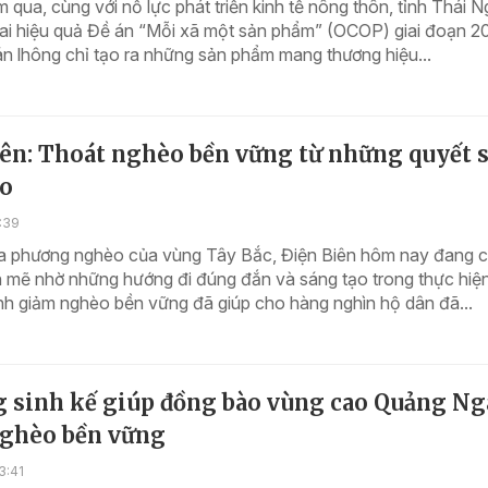
qua, cùng với nỗ lực phát triển kinh tế nông thôn, tỉnh Thái 
hai hiệu quả Đề án “Mỗi xã một sản phẩm” (OCOP) giai đoạn 2
n lhông chỉ tạo ra những sản phẩm mang thương hiệu...
iên: Thoát nghèo bền vững từ những quyết 
ạo
5:39
ịa phương nghèo của vùng Tây Bắc, Điện Biên hôm nay đang 
 mẽ nhờ những hướng đi đúng đắn và sáng tạo trong thực hiệ
nh giảm nghèo bền vững đã giúp cho hàng nghìn hộ dân đã...
g sinh kế giúp đồng bào vùng cao Quảng Ng
nghèo bền vững
3:41