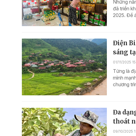
Những năm 
đã triển k
2025. Đề á
Điện B
sáng t
01/11/2025 1
Từng là đ
mình mạnh
chương trì
Đa dạn
thoát 
09/10/2025 1