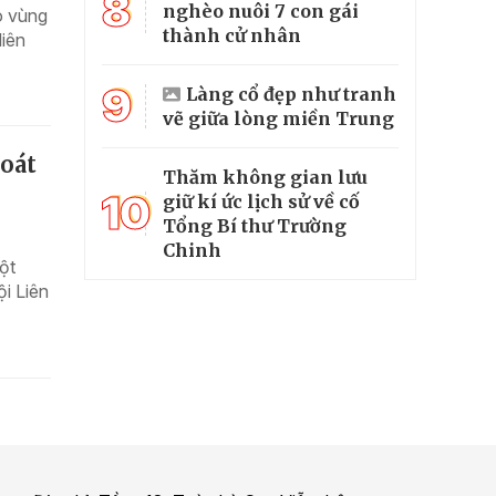
8
nghèo nuôi 7 con gái
o vùng
thành cử nhân
liên
9
Làng cổ đẹp như tranh
vẽ giữa lòng miền Trung
hoát
Thăm không gian lưu
10
giữ kí ức lịch sử về cố
Tổng Bí thư Trường
Chinh
ột
i Liên