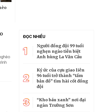
hèo
èo
ĐỌC NHIỀU
Người đồng đội 99 tuổi
1
nghẹn ngào tiễn biệt
Anh hùng La Văn Cầu
 nghèo
rình
Ký ức của cựu giao liên
2
96 tuổi trở thành “tấm
bản đồ” tìm hài cốt đồng
đội
3
“Kho báu xanh” nơi đại
ngàn Trường Sơn