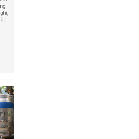
ộng
ghĩ,
hèo