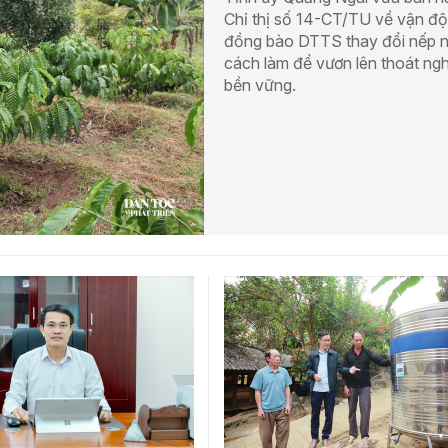
Chỉ thị số 14-CT/TU về vận đ
đồng bào DTTS thay đổi nếp n
cách làm để vươn lên thoát ng
bền vững.