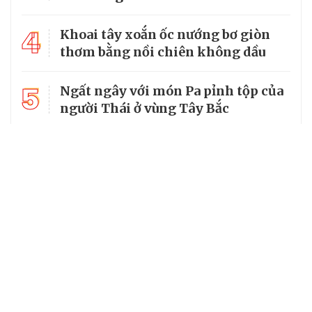
4
Khoai tây xoắn ốc nướng bơ giòn
thơm bằng nồi chiên không dầu
5
Ngất ngây với món Pa pỉnh tộp của
người Thái ở vùng Tây Bắc
Chuyên trang của VietNamNet
Cơ quan chủ quản: Bộ Dân tộc và Tôn giáo
Số giấy phép: 146/GP-BVHTTDL, cấp ngày 17/10/2025
Tổng biên tập: Nguyễn Văn Bá
Giấy phép hoạt động báo chí số 57/GP-BC do Cục Báo chí, Bộ
Văn hóa, Thể thao và Du lịch cấp ngày 06/11/2025.