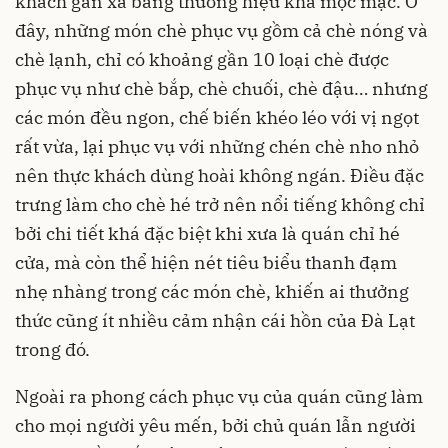
khách gần xa bằng thương hiệu khá mộc mạc. Ở
đây, những món chè phục vụ gồm cả chè nóng và
chè lạnh, chỉ có khoảng gần 10 loại chè được
phục vụ như chè bắp, chè chuối, chè đậu… nhưng
các món đều ngon, chế biến khéo léo với vị ngọt
rất vừa, lại phục vụ với những chén chè nho nhỏ
nên thực khách dùng hoài không ngán. Điều đặc
trưng làm cho chè hé trở nên nổi tiếng không chỉ
bởi chi tiết khá đặc biệt khi xưa là quán chỉ hé
cửa, mà còn thể hiện nét tiêu biểu thanh đạm
nhẹ nhàng trong các món chè, khiến ai thưởng
thức cũng ít nhiều cảm nhận cái hồn của Đà Lạt
trong đó.
Ngoài ra phong cách phục vụ của quán cũng làm
cho mọi người yêu mến, bởi chủ quán lẫn người