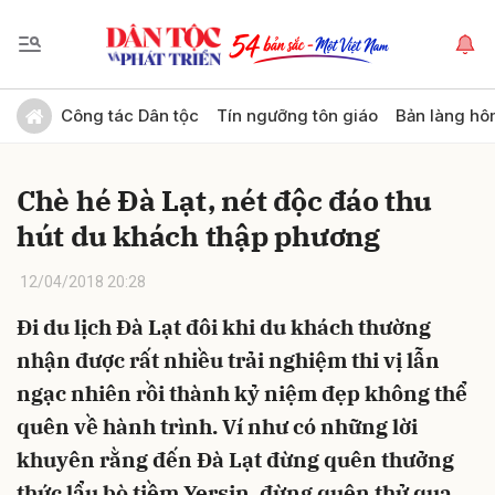
Gửi bình luận
Công tác Dân tộc
Tín ngưỡng tôn giáo
Bản làng hô
Chè hé Đà Lạt, nét độc đáo thu
hút du khách thập phương
12/04/2018 20:28
Đi du lịch Đà Lạt đôi khi du khách thường
Hủy
Gửi
nhận được rất nhiều trải nghiệm thi vị lẫn
ngạc nhiên rồi thành kỷ niệm đẹp không thể
quên về hành trình. Ví như có những lời
khuyên rằng đến Đà Lạt đừng quên thưởng
thức lẩu bò tiềm Yersin, đừng quên thử qua