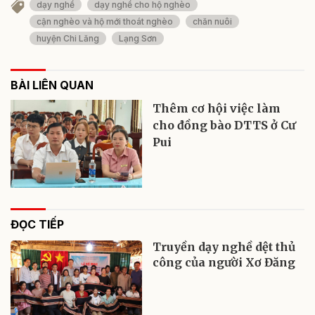
dạy nghề
dạy nghề cho hộ nghèo
cận nghèo và hộ mới thoát nghèo
chăn nuôi
huyện Chi Lăng
Lạng Sơn
BÀI LIÊN QUAN
Thêm cơ hội việc làm
cho đồng bào DTTS ở Cư
Pui
ĐỌC TIẾP
Truyền dạy nghề dệt thủ
công của người Xơ Đăng