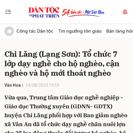
Gửi bình luận
Công tác Dân tộc
Tín ngưỡng tôn giáo
Bản làng hô
Chi Lăng (Lạng Sơn): Tổ chức 7
lớp dạy nghề cho hộ nghèo, cận
nghèo và hộ mới thoát nghèo
Văn Hoa
14/08/2023 19:59
Hủy
Gửi
Vừa qua, Trung tâm Giáo dục nghề nghiệp -
Giáo dục Thường xuyên (GDNN- GDTX)
huyện Chi Lăng phối hợp với Ban giảm nghèo
xã Vân An đã tổ chức dạy nghề chăn nuôi lợn