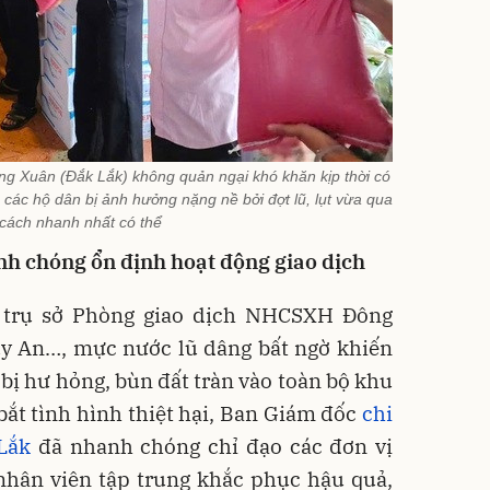
 Xuân (Đắk Lắk) không quản ngại khó khăn kịp thời có
 các hộ dân bị ảnh hưởng nặng nề bởi đợt lũ, lụt vừa qua
cách nhanh nhất có thể
h chóng ổn định hoạt động giao dịch
i trụ sở Phòng giao dịch NHCSXH Đông
uy An…, mực nước lũ dâng bất ngờ khiến
n bị hư hỏng, bùn đất tràn vào toàn bộ khu
bắt tình hình thiệt hại, Ban Giám đốc
chi
Lắk
đã nhanh chóng chỉ đạo các đơn vị
nhân viên tập trung khắc phục hậu quả,