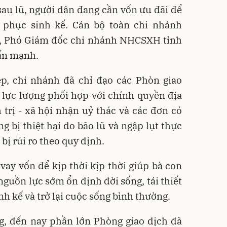
sau lũ, người dân đang cần vốn ưu đãi để
 phục sinh kế. Cán bộ toàn chi nhánh
”, Phó Giám đốc chi nhánh NHCSXH tỉnh
ấn mạnh.
ẹp, chi nhánh đã chỉ đạo các Phòn giao
 lực lượng phối hợp với chính quyền địa
trị - xã hội nhận uỷ thác và các đơn có
g bị thiệt hại do bão lũ và ngập lụt thực
 bị rủi ro theo quy định.
 vay vốn để kịp thời kịp thời giúp bà con
guồn lực sớm ổn định đời sống, tái thiết
nh kế và trở lại cuộc sống bình thường.
g, đến nay phần lớn Phòng giao dịch đã