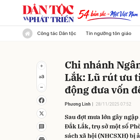
Gửi 
Công tác Dân tộc
Tín ngưỡng tôn giáo
Chi nhánh Ngân
Lắk: Lũ rút ưu 
động đưa vốn đ
Phương Linh
28/11/2025 07:52
Sau đợt mưa lớn gây ngập 
Đắk Lắk, trụ sở một số Ph
sách xã hội (NHCSXH) bị ả