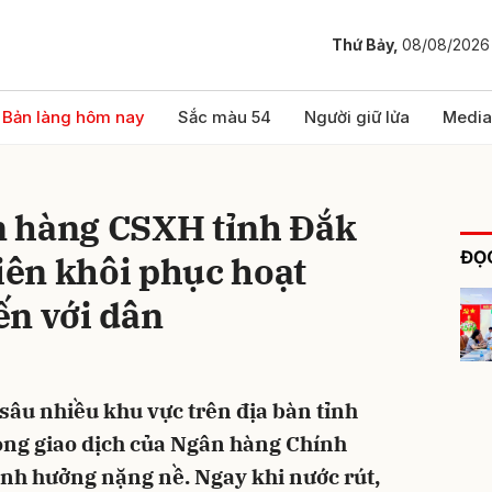
Thứ Bảy,
08/08/2026
bình luận
Bản làng hôm nay
Sắc màu 54
Người giữ lửa
Media
 hàng CSXH tỉnh Đắk
ĐỌC
tiên khôi phục hoạt
ến với dân
Hủy
G
sâu nhiều khu vực trên địa bàn tỉnh
òng giao dịch của Ngân hàng Chính
nh hưởng nặng nề. Ngay khi nước rút,