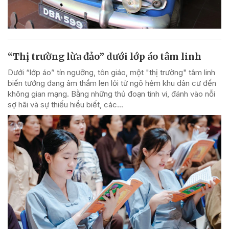
“Thị trường lừa đảo” dưới lớp áo tâm linh
Dưới “lớp áo” tín ngưỡng, tôn giáo, một "thị trường" tâm linh
biến tướng đang âm thầm len lỏi từ ngõ hẻm khu dân cư đến
không gian mạng. Bằng những thủ đoạn tinh vi, đánh vào nỗi
sợ hãi và sự thiếu hiểu biết, các...