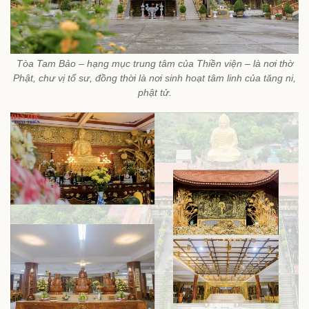
Tòa Tam Bảo – hạng mục trung tâm của Thiền viện – là nơi thờ
Phật, chư vị tổ sư, đồng thời là nơi sinh hoạt tâm linh của tăng ni,
phật tử.