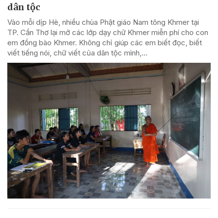
dân tộc
Vào mỗi dịp Hè, nhiều chùa Phật giáo Nam tông Khmer tại
TP. Cần Thơ lại mở các lớp dạy chữ Khmer miễn phí cho con
em đồng bào Khmer. Không chỉ giúp các em biết đọc, biết
viết tiếng nói, chữ viết của dân tộc mình,...