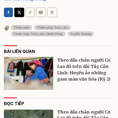
Thiền viện
Thiền phái Trúc Lâm
Thiền viện Trúc Lâm Chính Pháp
Tuyên Quang
BÀI LIÊN QUAN
Theo dấu chân người Cơ
Lao đỏ trên dải Tây Côn
Lĩnh: Huyền ảo những
gam màu văn hóa (Kỳ 2)
ĐỌC TIẾP
Theo dấu chân người Cơ
Lao đỏ trên dải Tây Côn