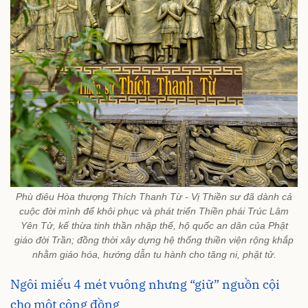
Phù điêu Hòa thượng Thích Thanh Từ - Vị Thiền sư đã dành cả
cuộc đời mình để khôi phục và phát triển Thiền phái Trúc Lâm
Yên Tử, kế thừa tinh thần nhập thế, hộ quốc an dân của Phật
giáo đời Trần; đồng thời xây dựng hệ thống thiền viện rộng khắp
nhằm giáo hóa, hướng dẫn tu hành cho tăng ni, phật tử.
Ngôi miếu 4 mét vuông nhưng “giữ” nguồn cội
cho một cộng đồng