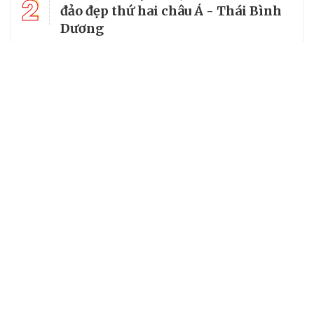
2
đảo đẹp thứ hai châu Á - Thái Bình
Dương
3
World Cup 2026 chiếu trên kênh nào
tại Việt Nam?
4
Làng cổ đẹp như tranh vẽ giữa
lòng miền Trung
5
Miền suối mát dưới tán rừng
nguyên sinh Xuân Sơn
Chuyên trang của VietNamNet