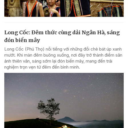
Long Cốc: Đêm thức cùng dải Ngân Hà, sáng
đón biển mây
Long Cốc (Phú Thọ) nổi tiếng với những đồi chè bát úp xanh
mướt. Khi màn đêm buông xuống, nơi đây trở thành điểm săn
ảnh thiên văn, sáng sớm lại đón biển mây, mang đến trải
nghiệm trọn vẹn từ đêm đến bình minh.