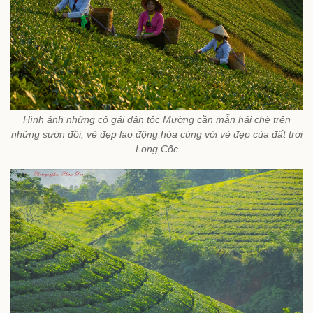
Hình ảnh những cô gái dân tộc Mường cần mẫn hái chè trên
những sườn đồi, vẻ đẹp lao động hòa cùng với vẻ đẹp của đất trời
Long Cốc