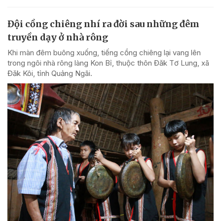
Đội cồng chiêng nhí ra đời sau những đêm
truyền dạy ở nhà rông
Khi màn đêm buông xuống, tiếng cồng chiêng lại vang lên
trong ngôi nhà rông làng Kon Bỉ, thuộc thôn Đăk Tơ Lung, xã
Đăk Kôi, tỉnh Quảng Ngãi.