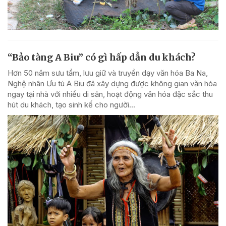
“Bảo tàng A Biu” có gì hấp dẫn du khách?
Hơn 50 năm sưu tầm, lưu giữ và truyền dạy văn hóa Ba Na,
Nghệ nhân Ưu tú A Biu đã xây dựng được không gian văn hóa
ngay tại nhà với nhiều di sản, hoạt động văn hóa đặc sắc thu
hút du khách, tạo sinh kế cho người...