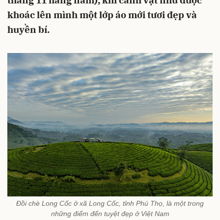
tháng 11 hàng năm), khi cảnh vật như được
khoác lên mình một lớp áo mới tươi đẹp và
huyền bí.
Đồi chè Long Cốc ở xã Long Cốc, tỉnh Phú Thọ, là một trong
những điểm đến tuyệt đẹp ở Việt Nam