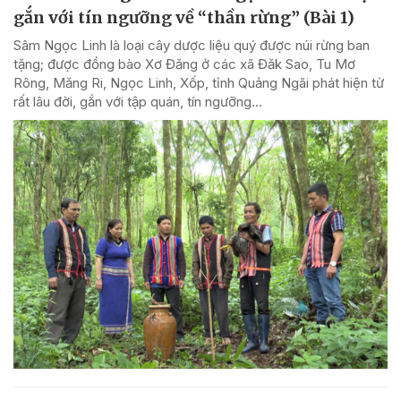
gắn với tín ngưỡng về “thần rừng” (Bài 1)
Sâm Ngọc Linh là loại cây dược liệu quý được núi rừng ban
tặng; được đồng bào Xơ Đăng ở các xã Đăk Sao, Tu Mơ
Rông, Măng Ri, Ngọc Linh, Xốp, tỉnh Quảng Ngãi phát hiện từ
rất lâu đời, gắn với tập quán, tín ngưỡng...