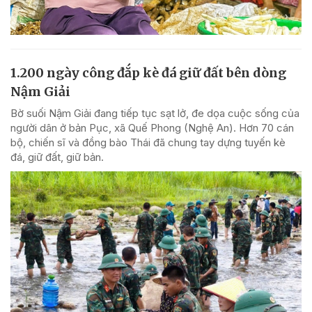
1.200 ngày công đắp kè đá giữ đất bên dòng
Nậm Giải
Bờ suối Nậm Giải đang tiếp tục sạt lở, đe dọa cuộc sống của
người dân ở bản Pục, xã Quế Phong (Nghệ An). Hơn 70 cán
bộ, chiến sĩ và đồng bào Thái đã chung tay dựng tuyến kè
đá, giữ đất, giữ bản.