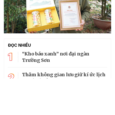
ĐỌC NHIỀU
1
“Kho báu xanh” nơi đại ngàn
Trường Sơn
2
Thăm không gian lưu giữ kí ức lịch
sử về cố Tổng Bí thư Trường Chinh
3
Mùi tàu: Vị thuốc đa năng trong
vườn nhà