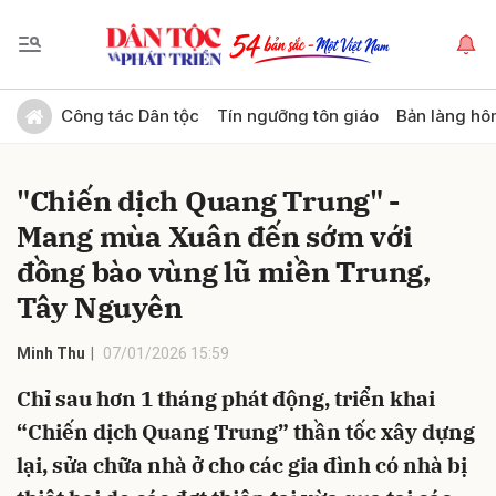
Gửi bình luận
Công tác Dân tộc
Tín ngưỡng tôn giáo
Bản làng hô
"Chiến dịch Quang Trung" -
Mang mùa Xuân đến sớm với
đồng bào vùng lũ miền Trung,
Tây Nguyên
Hủy
Gửi
Minh Thu
07/01/2026 15:59
Chỉ sau hơn 1 tháng phát động, triển khai
“Chiến dịch Quang Trung” thần tốc xây dựng
lại, sửa chữa nhà ở cho các gia đình có nhà bị