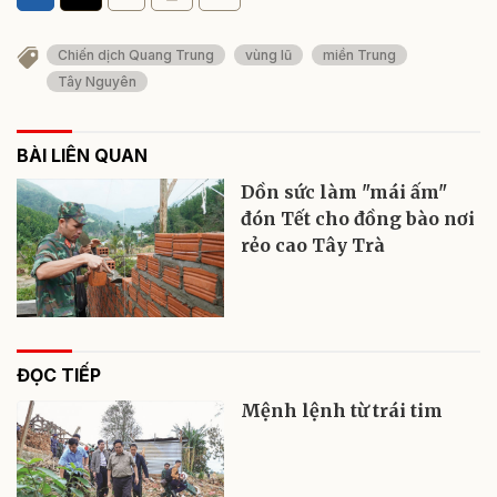
Chiến dịch Quang Trung
vùng lũ
miền Trung
Tây Nguyên
BÀI LIÊN QUAN
Dồn sức làm "mái ấm"
đón Tết cho đồng bào nơi
rẻo cao Tây Trà
ĐỌC TIẾP
Mệnh lệnh từ trái tim