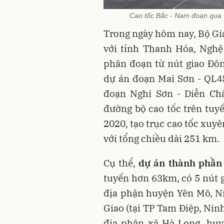
Cao tốc Bắc - Nam đoạn qua 
Trong ngày hôm nay, Bộ Gia
với tỉnh Thanh Hóa, Nghệ
phân đoạn từ nút giao Đôn
dự án đoạn Mai Sơn - QL4
đoạn Nghi Sơn - Diễn Ch
đường bộ cao tốc trên tuy
2020, tạo trục cao tốc xuy
với tổng chiều dài 251 km.
Cụ thể,
dự án thành phần 
tuyến hơn 63km, có 5 nút g
địa phận huyện Yên Mô, Ni
Giao (tại TP Tam Điệp, Nin
địa phận xã Hà Long, huy