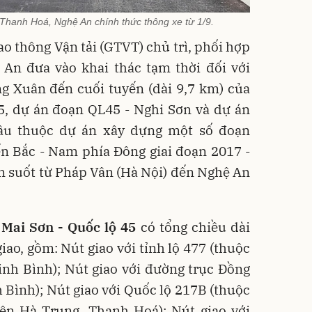
Thanh Hoá, Nghệ An chính thức thông xe từ 1/9.
o thông Vận tải (GTVT) chủ trì, phối hợp
 An đưa vào khai thác tạm thời đối với
g Xuân đến cuối tuyến (dài 9,7 km) của
5, dự án đoạn QL45 - Nghi Sơn và dự án
âu thuộc dự án xây dựng một số đoạn
ến Bắc - Nam phía Đông giai đoạn 2017 -
ên suốt từ Pháp Vân (Hà Nội) đến Nghệ An
Mai Sơn - Quốc lộ 45
có tổng chiều dài
iao, gồm: Nút giao với tỉnh lộ 477 (thuộc
nh Bình); Nút giao với đường trục Đồng
h Bình); Nút giao với Quốc lộ 217B (thuộc
ện Hà Trung, Thanh Hoá); Nút giao với