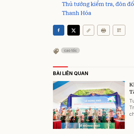
Thủ tướng kiểm tra, đôn đố
Thanh Hóa
cao tốc
BÀI LIÊN QUAN
K
T
T
Tr
c