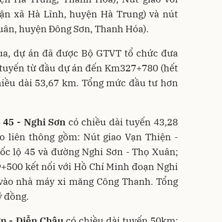
hận xã Hà Lĩnh, huyện Hà Trung) và nút
uân, huyện Đông Sơn, Thanh Hóa).
qua, dự án đã được Bộ GTVT tổ chức đưa
n tuyến từ đầu dự án đến Km327+780 (hết
hiều dài 53,67 km. Tổng mức đầu tư hơn
 45 - Nghi Sơn
có chiều dài tuyến 43,28
o liên thông gồm: Nút giao Vạn Thiện -
ốc lộ 45 và đường Nghi Sơn - Thọ Xuân;
+500 kết nối với Hồ Chí Minh đoạn Nghi
 vào nhà máy xi măng Công Thanh. Tổng
ỷ đồng.
n - Diễn Châu
có chiều dài tuyến 50km;