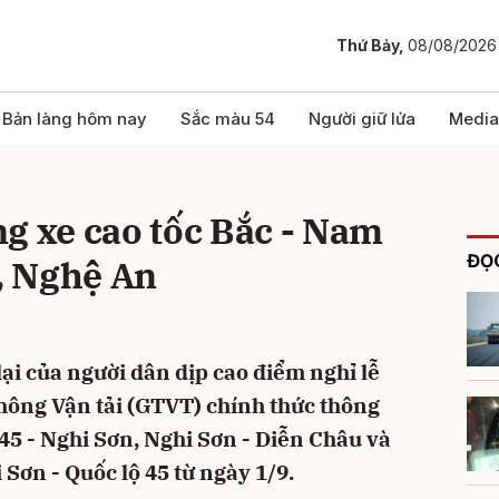
Thứ Bảy,
08/08/2026
bình luận
Bản làng hôm nay
Sắc màu 54
Người giữ lửa
Media
g xe cao tốc Bắc - Nam
ĐỌC
, Nghệ An
ại của người dân dịp cao điểm nghỉ lễ
Hủy
G
hông Vận tải (GTVT) chính thức thông
 45 - Nghi Sơn, Nghi Sơn - Diễn Châu và
 Sơn - Quốc lộ 45 từ ngày 1/9.