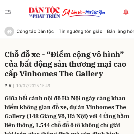
Gửi bình luận
Công tác Dân tộc
Tín ngưỡng tôn giáo
Bản làng hô
Chỗ đỗ xe - “Điểm cộng vô hình”
của bất động sản thương mại cao
cấp Vinhomes The Gallery
P. V
10/07/2025 15:49
Hủy
Gửi
Giữa bối cảnh nội đô Hà Nội ngày càng khan
hiếm không gian đỗ xe, dự án Vinhomes The
Gallery (148 Giảng Võ, Hà Nội) với 4 tầng hầm
liên thông, 1.544 chỗ đỗ ô tô không chỉ giải