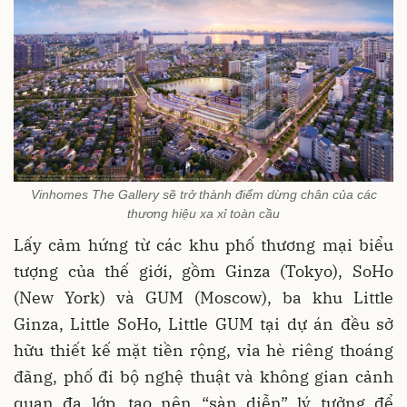
Vinhomes The Gallery sẽ trở thành điểm dừng chân của các
thương hiệu xa xỉ toàn cầu
Lấy cảm hứng từ các khu phố thương mại biểu
tượng của thế giới, gồm Ginza (Tokyo), SoHo
(New York) và GUM (Moscow), ba khu Little
Ginza, Little SoHo, Little GUM tại dự án đều sở
hữu thiết kế mặt tiền rộng, vỉa hè riêng thoáng
đãng, phố đi bộ nghệ thuật và không gian cảnh
quan đa lớp, tạo nên “sàn diễn” lý tưởng để