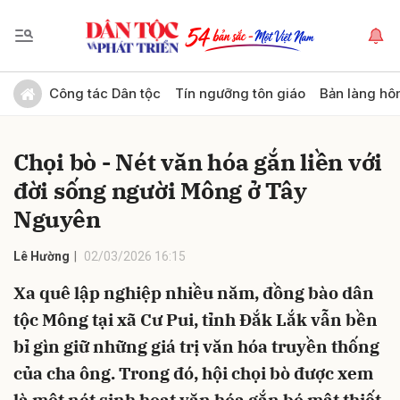
Gửi bình luận
Công tác Dân tộc
Tín ngưỡng tôn giáo
Bản làng hô
Chọi bò - Nét văn hóa gắn liền với
đời sống người Mông ở Tây
Nguyên
Lê Hường
02/03/2026 16:15
Hủy
Gửi
Xa quê lập nghiệp nhiều năm, đồng bào dân
tộc Mông tại xã Cư Pui, tỉnh Đắk Lắk vẫn bền
bỉ gìn giữ những giá trị văn hóa truyền thống
của cha ông. Trong đó, hội chọi bò được xem