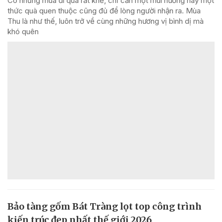
Có những mùa đi qua rất khẽ, chỉ cần một mùi hương hay một
thức quà quen thuộc cũng đủ để lòng người nhận ra. Mùa
Thu là như thế, luôn trở về cùng những hương vị bình dị mà
khó quên
Bảo tàng gốm Bát Tràng lọt top công trình
kiến trúc đẹp nhất thế giới 2026