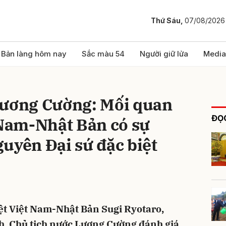
Thứ Sáu,
07/08/2026
bình luận
Bản làng hôm nay
Sắc màu 54
Người giữ lửa
Media
Lương Cường: Mối quan
ĐỌC
 Nam-Nhật Bản có sự
uyên Đại sứ đặc biệt
Hủy
G
ệt Việt Nam-Nhật Bản Sugi Ryotaro,
ịch, Chủ tịch nước Lương Cường đánh giá