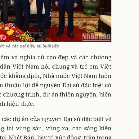
ớc và các đại biểu tại buổi tiếp
cảm và nghĩa cử cao đẹp và các chương
 dân Việt Nam nói chung và trẻ em Việt
ước khẳng định, Nhà nước Việt Nam luôn
n thuận lợi để nguyên Đại sứ đặc biệt có
ác chương trình, dự án thiện nguyện, biến
h hiện thực.
 các dự án của nguyên Đại sứ đặc biệt về
g tại vùng sâu, vùng xa, các sáng kiến
tại Nhật Bản; bày tỏ xúc động, trân trọng