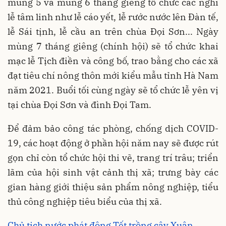
mùng 5 và mùng 6 tháng giêng tổ chức các nghi
lễ tâm linh như lễ cáo yết, lễ rước nước lên Đàn tế,
lễ Sái tịnh, lễ cầu an trên chùa Đọi Sơn... Ngày
mùng 7 tháng giêng (chính hội) sẽ tổ chức khai
mạc lễ Tịch điền và công bố, trao bằng cho các xã
đạt tiêu chí nông thôn mới kiểu mẫu tỉnh Hà Nam
năm 2021. Buổi tối cùng ngày sẽ tổ chức lễ yên vị
tại chùa Đọi Sơn và đình Đọi Tam.
Để đảm bảo công tác phòng, chống dịch COVID-
19, các hoạt động ở phần hội năm nay sẽ được rút
gọn chỉ còn tổ chức hội thi vẽ, trang trí trâu; triển
lãm của hội sinh vật cảnh thị xã; trưng bày các
gian hàng giới thiệu sản phẩm nông nghiệp, tiểu
thủ công nghiệp tiêu biểu của thị xã.
Chủ tịch nước phát động Tết trồng cây Xuân