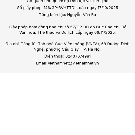
Cơ quan chủ quản: Bộ Dân tộc và Tôn giáo
Số giấy phép: 146/GP-BVHTTDL, cấp ngày 17/10/2025
Tổng biên tập: Nguyễn Văn Bá
Giấy phép hoạt động báo chí số 57/GP-BC do Cục Báo chí, Bộ
Văn hóa, Thể thao và Du lịch cấp ngày 06/11/2025.
Địa chỉ: Tầng 18, Toà nhà Cục Viễn thông (VNTA), 68 Dương Đình
Nghệ, phường Cầu Giấy, TP. Hà Nội.
Điện thoại: 02437674981
Email: vietnamnet@vietnamnet.vn