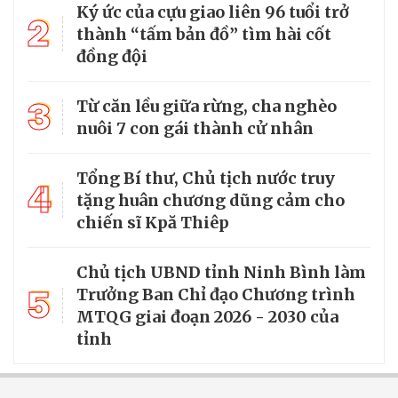
Ký ức của cựu giao liên 96 tuổi trở
2
thành “tấm bản đồ” tìm hài cốt
đồng đội
3
Từ căn lều giữa rừng, cha nghèo
nuôi 7 con gái thành cử nhân
Tổng Bí thư, Chủ tịch nước truy
4
tặng huân chương dũng cảm cho
chiến sĩ Kpă Thiêp
Chủ tịch UBND tỉnh Ninh Bình làm
5
Trưởng Ban Chỉ đạo Chương trình
MTQG giai đoạn 2026 - 2030 của
tỉnh