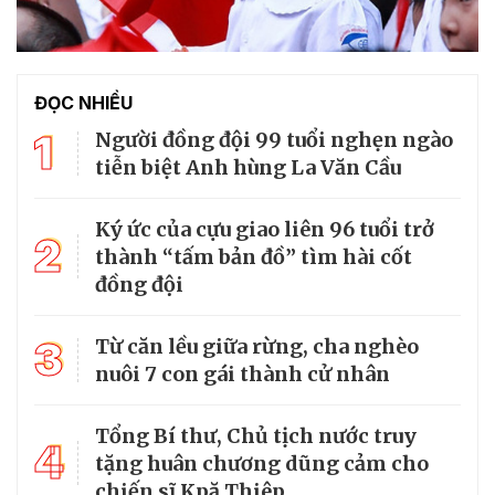
ĐỌC NHIỀU
1
Người đồng đội 99 tuổi nghẹn ngào
tiễn biệt Anh hùng La Văn Cầu
Ký ức của cựu giao liên 96 tuổi trở
2
thành “tấm bản đồ” tìm hài cốt
đồng đội
3
Từ căn lều giữa rừng, cha nghèo
nuôi 7 con gái thành cử nhân
Tổng Bí thư, Chủ tịch nước truy
4
tặng huân chương dũng cảm cho
chiến sĩ Kpă Thiêp