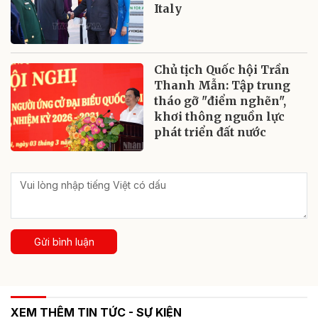
Italy
Chủ tịch Quốc hội Trần
Thanh Mẫn: Tập trung
tháo gỡ "điểm nghẽn",
khơi thông nguồn lực
phát triển đất nước
Gửi bình luận
XEM THÊM TIN TỨC - SỰ KIỆN