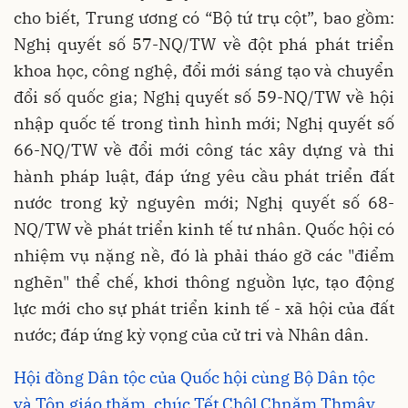
cho biết, Trung ương có “Bộ tứ trụ cột”, bao gồm:
Nghị quyết số 57-NQ/TW về đột phá phát triển
khoa học, công nghệ, đổi mới sáng tạo và chuyển
đổi số quốc gia; Nghị quyết số 59-NQ/TW về hội
nhập quốc tế trong tình hình mới; Nghị quyết số
66-NQ/TW về đổi mới công tác xây dựng và thi
hành pháp luật, đáp ứng yêu cầu phát triển đất
nước trong kỷ nguyên mới; Nghị quyết số 68-
NQ/TW về phát triển kinh tế tư nhân. Quốc hội có
nhiệm vụ nặng nề, đó là phải tháo gỡ các "điểm
nghẽn" thể chế, khơi thông nguồn lực, tạo động
lực mới cho sự phát triển kinh tế - xã hội của đất
nước; đáp ứng kỳ vọng của cử tri và Nhân dân.
Hội đồng Dân tộc của Quốc hội cùng Bộ Dân tộc
và Tôn giáo thăm, chúc Tết Chôl Chnăm Thmây