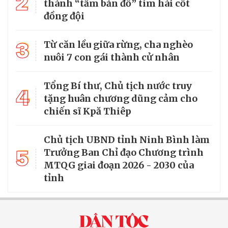
2
thành “tấm bản đồ” tìm hài cốt
đồng đội
3
Từ căn lều giữa rừng, cha nghèo
nuôi 7 con gái thành cử nhân
Tổng Bí thư, Chủ tịch nước truy
4
tặng huân chương dũng cảm cho
chiến sĩ Kpă Thiêp
Chủ tịch UBND tỉnh Ninh Bình làm
5
Trưởng Ban Chỉ đạo Chương trình
MTQG giai đoạn 2026 - 2030 của
tỉnh