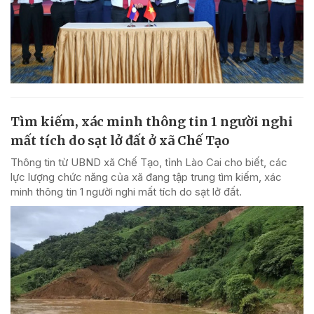
Tìm kiếm, xác minh thông tin 1 người nghi
mất tích do sạt lở đất ở xã Chế Tạo
Thông tin từ UBND xã Chế Tạo, tỉnh Lào Cai cho biết, các
lực lượng chức năng của xã đang tập trung tìm kiếm, xác
minh thông tin 1 người nghi mất tích do sạt lở đất.