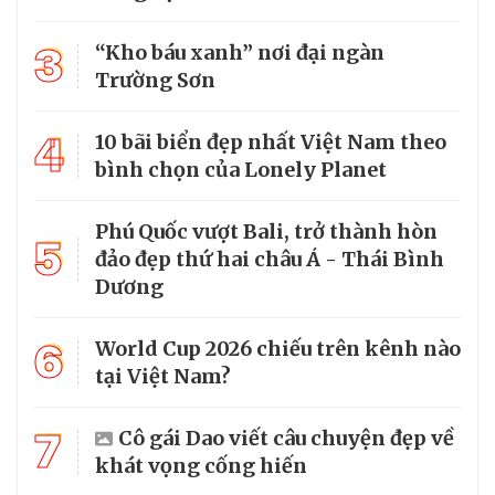
3
“Kho báu xanh” nơi đại ngàn
Trường Sơn
4
10 bãi biển đẹp nhất Việt Nam theo
bình chọn của Lonely Planet
Phú Quốc vượt Bali, trở thành hòn
5
đảo đẹp thứ hai châu Á - Thái Bình
Dương
6
World Cup 2026 chiếu trên kênh nào
tại Việt Nam?
7
Cô gái Dao viết câu chuyện đẹp về
khát vọng cống hiến