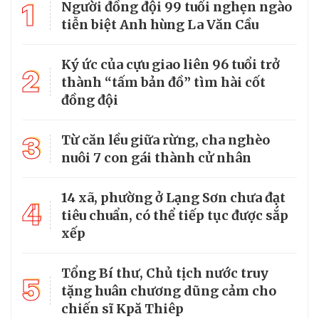
1
Người đồng đội 99 tuổi nghẹn ngào
tiễn biệt Anh hùng La Văn Cầu
Ký ức của cựu giao liên 96 tuổi trở
2
thành “tấm bản đồ” tìm hài cốt
đồng đội
3
Từ căn lều giữa rừng, cha nghèo
nuôi 7 con gái thành cử nhân
14 xã, phường ở Lạng Sơn chưa đạt
4
tiêu chuẩn, có thể tiếp tục được sắp
xếp
Tổng Bí thư, Chủ tịch nước truy
5
tặng huân chương dũng cảm cho
chiến sĩ Kpă Thiêp