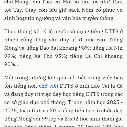
chữ Mông, chữ Thái cổ. Một số dân tộc như: Dân
tộc Tày, Giáy còn lưu giữ sách Nôm cổ phục vụ
sinh hoạt tín ngưỡng và văn hóa truyền thống.
Theo thống kê, tỷ lệ người sử dụng tiếng DTTS ở
nhiều cộng đồng vẫn duy trì ở mức cao: Tiếng
Mông và tiếng Dao đạt khoảng 98%; tiếng Hà Nhì
99%; tiếng Xá Phó 95%; tiếng La Chí khoảng
90%...
Một trong những kết quả nổi bật trong việc bảo
tồn tiếng nói,
chữ viết
DTTS ở tỉnh Lào Cai là đã
và đang duy trì việc dạy học tiếng DTTS trong các
cơ sở giáo dục phổ thông. Trong năm học 2025 -
2026, toàn tỉnh có 20 trường tiểu học tổ chức dạy
tiếng Mông với 99 lớp và 2.592 học sinh tham gia
học tập (tăng thêm 2 trường, 23 lớp và 356 học