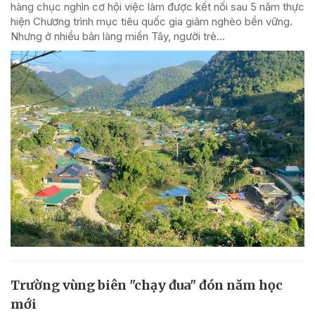
hàng chục nghìn cơ hội việc làm được kết nối sau 5 năm thực
hiện Chương trình mục tiêu quốc gia giảm nghèo bền vững.
Nhưng ở nhiều bản làng miền Tây, người trẻ...
Trường vùng biên "chạy đua" đón năm học
mới