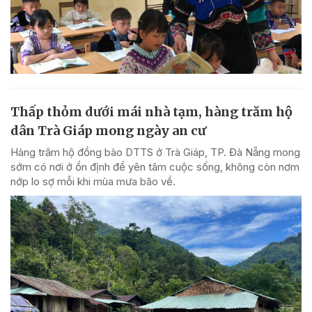
Thấp thỏm dưới mái nhà tạm, hàng trăm hộ
dân Trà Giáp mong ngày an cư
Hàng trăm hộ đồng bào DTTS ở Trà Giáp, TP. Đà Nẵng mong
sớm có nơi ở ổn định để yên tâm cuộc sống, không còn nơm
nớp lo sợ mỗi khi mùa mưa bão về.