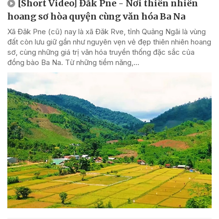
[Short Video] Đăk Pne - Nơi thiên nhiên
hoang sơ hòa quyện cùng văn hóa Ba Na
Xã Đăk Pne (cũ) nay là xã Đăk Rve, tỉnh Quảng Ngãi là vùng
đất còn lưu giữ gần như nguyên vẹn vẻ đẹp thiên nhiên hoang
sơ, cùng những giá trị văn hóa truyền thống đặc sắc của
đồng bào Ba Na. Từ những tiềm năng,...