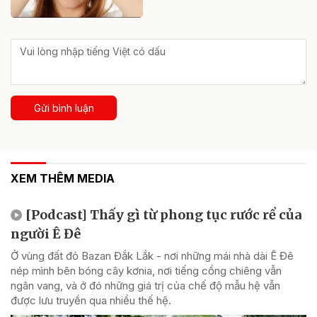
Gửi bình luận
XEM THÊM MEDIA
[Podcast] Thấy gì từ phong tục rước rể của
người Ê Đê
Ở vùng đất đỏ Bazan Đắk Lắk - nơi những mái nhà dài Ê Đê
nép mình bên bóng cây kơnia, nơi tiếng cồng chiêng vẫn
ngân vang, và ở đó những giá trị của chế độ mẫu hệ vẫn
được lưu truyền qua nhiều thế hệ.