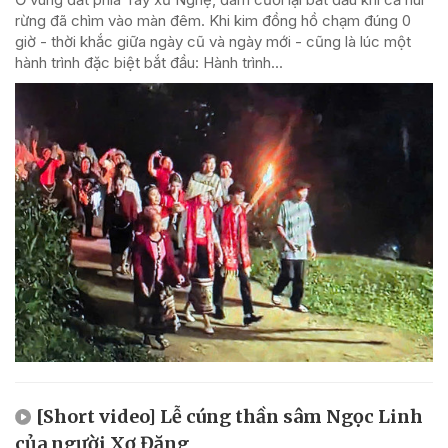
rừng đã chìm vào màn đêm. Khi kim đồng hồ chạm đúng 0
giờ - thời khắc giữa ngày cũ và ngày mới - cũng là lúc một
hành trình đặc biệt bắt đầu: Hành trình...
[Short video] Lễ cúng thần sâm Ngọc Linh
của người Xơ Đăng