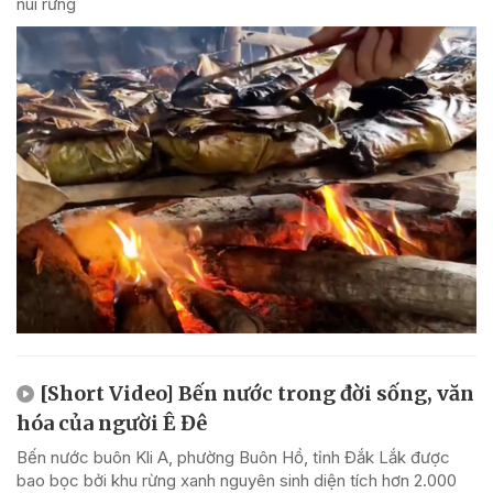
núi rừng
[Short Video] Bến nước trong đời sống, văn
hóa của người Ê Đê
Bến nước buôn Kli A, phường Buôn Hồ, tỉnh Đắk Lắk được
bao bọc bởi khu rừng xanh nguyên sinh diện tích hơn 2.000