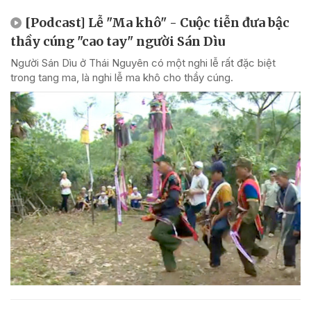
[Podcast] Lễ "Ma khô" - Cuộc tiễn đưa bậc
thầy cúng "cao tay" người Sán Dìu
Người Sán Dìu ở Thái Nguyên có một nghi lễ rất đặc biệt
trong tang ma, là nghi lễ ma khô cho thầy cúng.