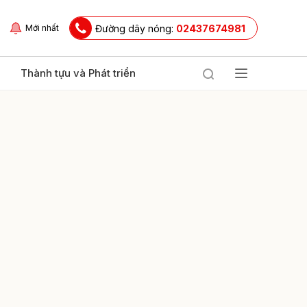
Đường dây nóng:
02437674981
Mới nhất
Thành tựu và Phát triển
ửi