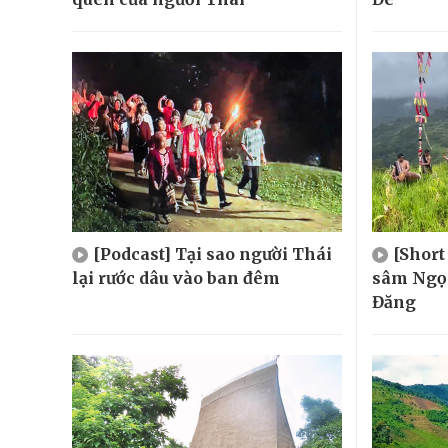
[Podcast] Tại sao người Thái
[Short
lại rước dâu vào ban đêm
sâm Ngọc
Đăng