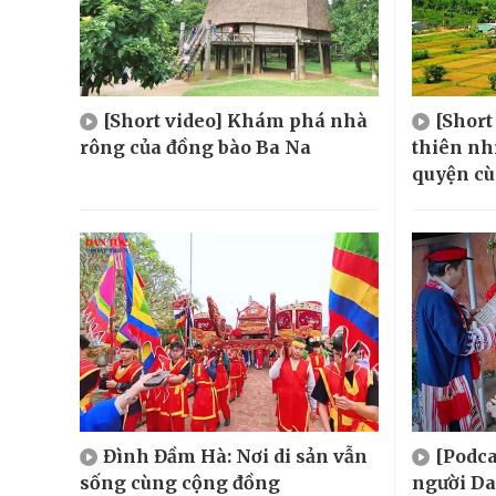
[Short video] Khám phá nhà
[Short
rông của đồng bào Ba Na
thiên nh
quyện cù
Đình Đầm Hà: Nơi di sản vẫn
[Podca
sống cùng cộng đồng
người Da