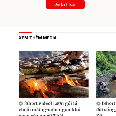
Gửi bình luận
XEM THÊM MEDIA
[Short video] Lươn gói lá
[Short
chuối nướng-món ngon khó
đời sống
quên của người Thái
Đê