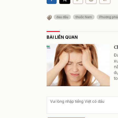
đau đầu
thuốc Nam
Phương phá
BÀI LIÊN QUAN
C
Đ
x
n
dụ
to