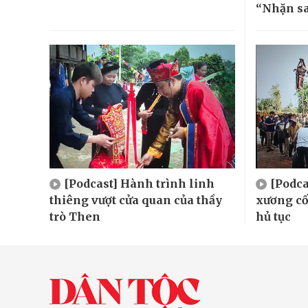
“Nhặn s
[Podcast] Hành trình linh
[Podca
thiêng vượt cửa quan của thầy
xương cố
trò Then
hủ tục