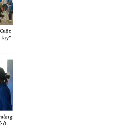
 Cuộc
 tay"
Quảng
ẻ ở