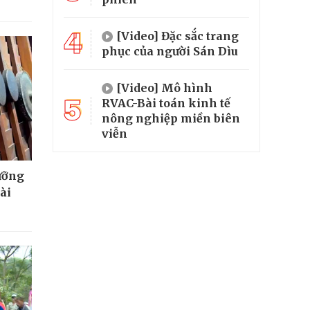
4
[Video] Đặc sắc trang
phục của người Sán Dìu
[Video] Mô hình
5
RVAC-Bài toán kinh tế
nông nghiệp miền biên
viễn
ưỡng
ài