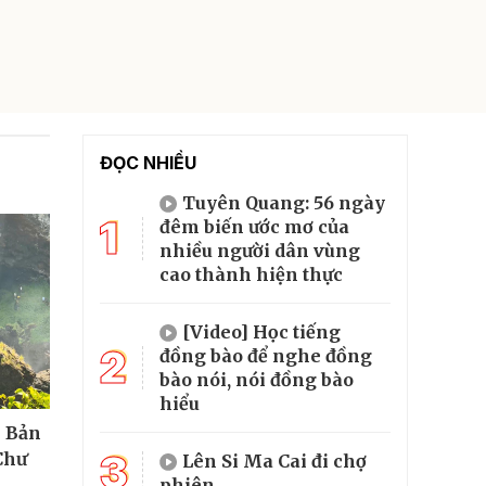
ĐỌC NHIỀU
Tuyên Quang: 56 ngày
1
đêm biến ước mơ của
nhiều người dân vùng
cao thành hiện thực
[Video] Học tiếng
2
đồng bào để nghe đồng
bào nói, nói đồng bào
hiểu
- Bản
3
Chư
Lên Si Ma Cai đi chợ
phiên