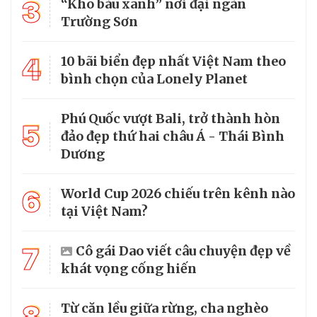
3
“Kho báu xanh” nơi đại ngàn
Trường Sơn
4
10 bãi biển đẹp nhất Việt Nam theo
bình chọn của Lonely Planet
Phú Quốc vượt Bali, trở thành hòn
5
đảo đẹp thứ hai châu Á - Thái Bình
Dương
6
World Cup 2026 chiếu trên kênh nào
tại Việt Nam?
7
Cô gái Dao viết câu chuyện đẹp về
khát vọng cống hiến
8
Từ căn lều giữa rừng, cha nghèo