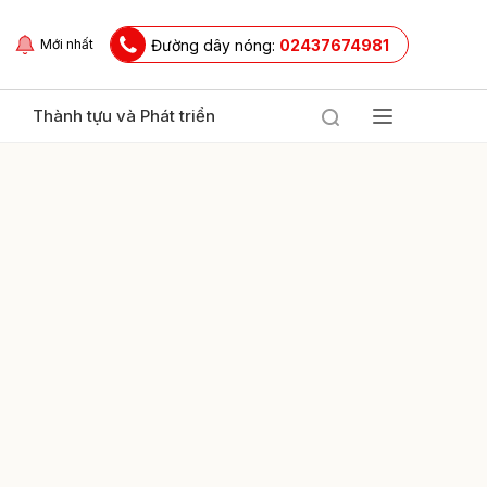
Đường dây nóng:
02437674981
Mới nhất
Thành tựu và Phát triển
ửi