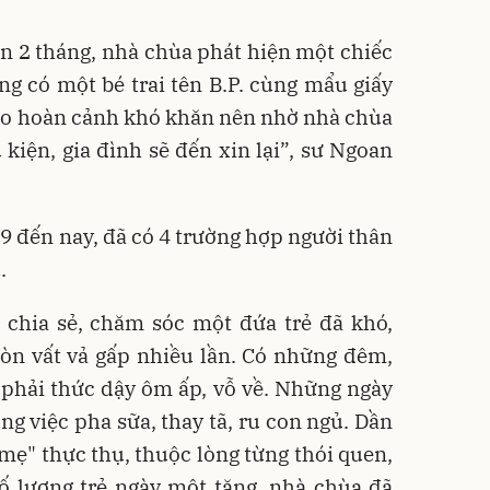
n 2 tháng, nhà chùa phát hiện một chiếc
ong có một bé trai tên B.P. cùng mẩu giấy
, do hoàn cảnh khó khăn nên nhờ nhà chùa
 kiện, gia đình sẽ đến xin lại”, sư Ngoan
 đến nay, đã có 4 trường hợp người thân
.
chia sẻ, chăm sóc một đứa trẻ đã khó,
òn vất vả gấp nhiều lần. Có những đêm,
 phải thức dậy ôm ấp, vỗ về. Những ngày
ng việc pha sữa, thay tã, ru con ngủ. Dần
 mẹ" thực thụ, thuộc lòng từng thói quen,
số lượng trẻ ngày một tăng, nhà chùa đã