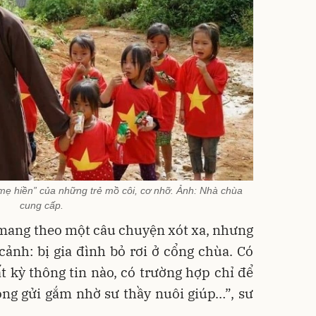
ẹ hiền” của những trẻ mồ côi, cơ nhỡ. Ảnh: Nhà chùa
cung cấp.
mang theo một câu chuyện xót xa, nhưng
ảnh: bị gia đình bỏ rơi ở cổng chùa. Có
t kỳ thông tin nào, có trường hợp chỉ để
òng gửi gắm nhờ sư thầy nuôi giúp…”, sư