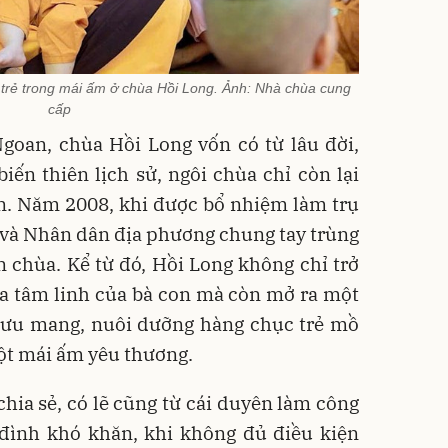
trẻ trong mái ấm ở chùa Hồi Long. Ảnh: Nhà chùa cung
cấp
goan, chùa Hồi Long vốn có từ lâu đời,
biến thiên lịch sử, ngôi chùa chỉ còn lại
n. Năm 2008, khi được bổ nhiệm làm trụ
tử và Nhân dân địa phương chung tay trùng
n chùa. Kể từ đó, Hồi Long không chỉ trở
óa tâm linh của bà con mà còn mở ra một
 cưu mang, nuôi dưỡng hàng chục trẻ mồ
ột mái ấm yêu thương.
ia sẻ, có lẽ cũng từ cái duyên làm công
 đình khó khăn, khi không đủ điều kiện