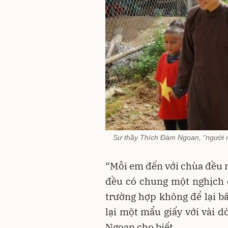
Sư thầy Thích Đàm Ngoan, “người m
“Mỗi em đến với chùa đều 
đều có chung một nghịch c
trường hợp không để lại bấ
lại một mẩu giấy với vài d
Ngoan cho biết.