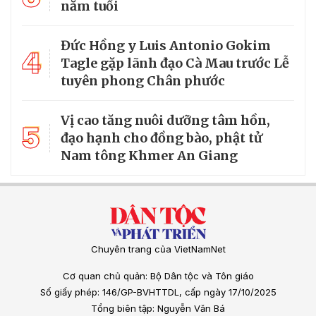
Nhà sư trẻ và hành trình giữ Đạo, phụng sự
Đời ở An Giang
Đại đức Danh Hoàng Nan, nhà sư trẻ Phật giáo Nam tông
Khmer ở An Giang, đang tạo dựng uy tín trong cộng đồng
bằng tri thức và những việc làm thiết thực, góp phần lan tỏa
tinh thần “Phật giáo đồng hành cùng dân tộc”.