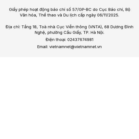
Cô Tô dựng ‘chùa xanh’, gieo mầm du lịch bền
vững từ cửa Phật
Từ một ngôi chùa giữa biển đảo, Chùa Trúc Lâm Cô Tô
(Quảng Ninh) đang đưa những hành động xanh vào đời sống
Phật sự, kết nối tín ngưỡng với bảo vệ môi trường và phát
triển du lịch bền vững.