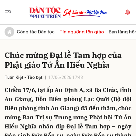
Gửi bình luận
Công tác Dân tộc
Tín ngưỡng tôn giáo
Bản làng hô
Chúc mừng Đại lễ Tam hợp của
Phật giáo Tứ Ân Hiếu Nghĩa
Tuấn Kiệt - Tào Đạt
17/06/2026 17:48
Chiều 17/6, tại ấp An Định A, xã Ba Chúc, tỉnh
Hủy
Gửi
An Giang, Đồn Biên phòng Lạc Quới (Bộ đội
Biên phòng tỉnh An Giang) đã đến thăm, chúc
mừng Ban Trị sự Trung ương Phật hội Tứ Ân
Hiếu Nghĩa nhân dịp Đại lễ Tam hợp – ngày
Đản sinh Đức Bổn sư, ngày Đức Bổn sư thành