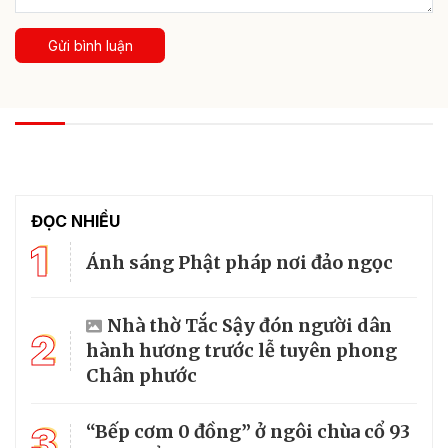
Gửi bình luận
XEM THÊM TỐT ĐỜI - ĐẸP ĐẠO
Phật giáo Thanh Hóa tiếp tục nối dài hành
trình vì cộng đồng
Ban Trị sự Giáo hội Phật giáo Việt Nam tỉnh Thanh Hóa và
Ban Thường trực Ủy ban MTTQ Việt Nam tỉnh vừa ký kết
chương trình phối hợp hoạt động giai đoạn 2026 - 2031, tiếp
tục phát huy vai trò của đồng bào Phật giáo...