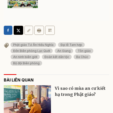
Phật giáo Tứ Ân Hiếu Nghĩa
Đại lễ Tam hợp
Đồn Biên phòng Lạc Quới
An Giang
Tôn giáo
An ninh biên giới
Đoàn kết dân tộc
Ba Chúc
Bộ đội Biên phòng
BÀI LIÊN QUAN
Vì sao có mùa an cư kiết
hạ trong Phật giáo?