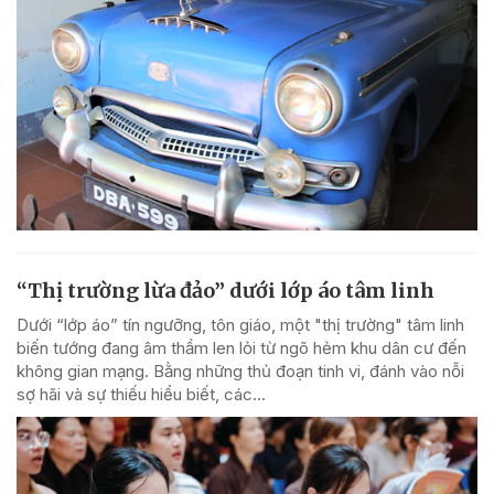
“Thị trường lừa đảo” dưới lớp áo tâm linh
Dưới “lớp áo” tín ngưỡng, tôn giáo, một "thị trường" tâm linh
biến tướng đang âm thầm len lỏi từ ngõ hẻm khu dân cư đến
không gian mạng. Bằng những thủ đoạn tinh vi, đánh vào nỗi
sợ hãi và sự thiếu hiểu biết, các...