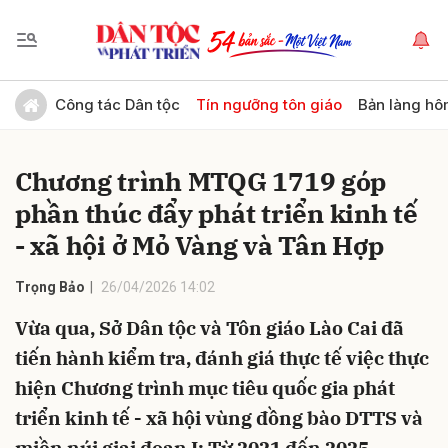
Gửi bình luận
Công tác Dân tộc
Tín ngưỡng tôn giáo
Bản làng hô
Chương trình MTQG 1719 góp
phần thúc đẩy phát triển kinh tế
- xã hội ở Mỏ Vàng và Tân Hợp
Trọng Bảo
26/04/2026 14:02
Hủy
Gửi
Vừa qua, Sở Dân tộc và Tôn giáo Lào Cai đã
tiến hành kiểm tra, đánh giá thực tế việc thực
hiện Chương trình mục tiêu quốc gia phát
triển kinh tế - xã hội vùng đồng bào DTTS và