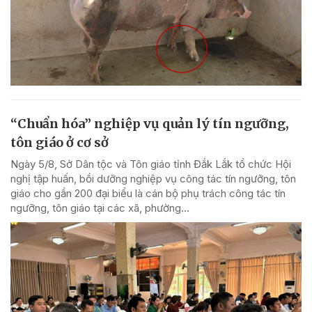
“Chuẩn hóa” nghiệp vụ quản lý tín ngưỡng,
tôn giáo ở cơ sở
Ngày 5/8, Sở Dân tộc và Tôn giáo tỉnh Đắk Lắk tổ chức Hội
nghị tập huấn, bồi dưỡng nghiệp vụ công tác tín ngưỡng, tôn
giáo cho gần 200 đại biểu là cán bộ phụ trách công tác tín
ngưỡng, tôn giáo tại các xã, phường...