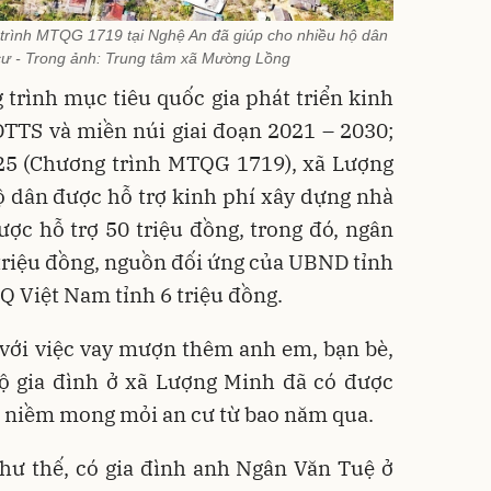
 trình MTQG 1719 tại Nghệ An đã giúp cho nhiều hộ dân
ư - Trong ảnh: Trung tâm xã Mường Lồng
trình mục tiêu quốc gia phát triển kinh
DTTS và miền núi giai đoạn 2021 – 2030;
025 (Chương trình MTQG 1719), xã Lượng
ộ dân được hỗ trợ kinh phí xây dựng nhà
ược hỗ trợ 50 triệu đồng, trong đó, ngân
triệu đồng, nguồn đối ứng của UBND tỉnh
Q Việt Nam tỉnh 6 triệu đồng.
 với việc vay mượn thêm anh em, bạn bè,
hộ gia đình ở xã Lượng Minh đã có được
g niềm mong mỏi an cư từ bao năm qua.
hư thế, có gia đình anh Ngân Văn Tuệ ở