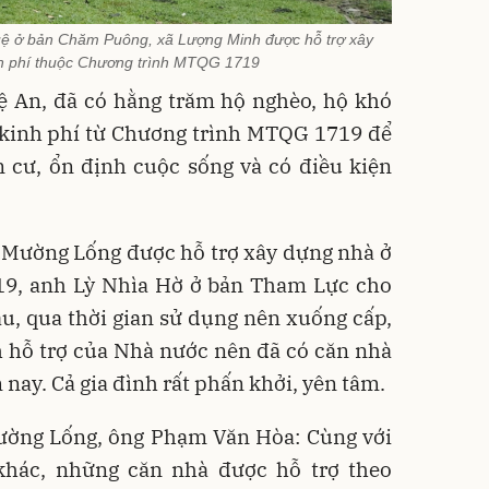
ệ ở bản Chăm Puông, xã Lượng Minh được hỗ trợ xây
h phí thuộc Chương trình MTQG 1719
ệ An, đã có hằng trăm hộ nghèo, hộ khó
 kinh phí từ Chương trình MTQG 1719 để
n cư, ổn định cuộc sống và có điều kiện
ã Mường Lống được hỗ trợ xây dựng nhà ở
9, anh Lỳ Nhìa Hờ ở bản Tham Lực cho
âu, qua thời gian sử dụng nên xuống cấp,
 hỗ trợ của Nhà nước nên đã có căn nhà
nay. Cả gia đình rất phấn khởi, yên tâm.
ờng Lống, ông Phạm Văn Hòa: Cùng với
khác, những căn nhà được hỗ trợ theo