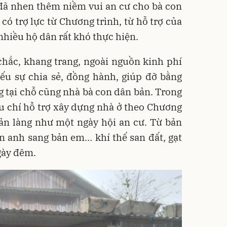
ã nhen thêm niềm vui an cư cho bà con
có trợ lực từ Chương trình, từ hỗ trợ của
 nhiều hộ dân rất khó thực hiện.
hắc, khang trang, ngoài nguồn kinh phí
iếu sự chia sẻ, đồng hành, giúp đỡ bằng
g tại chỗ cũng nhà bà con dân bản. Trong
êu chí hỗ trợ xây dựng nhà ở theo Chương
ản làng như một ngày hội an cư. Từ bản
n anh sang bản em… khí thế san đất, gạt
gày đêm.