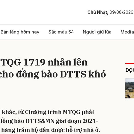
Chủ Nhật,
09/08/2026
bình luận
Bản làng hôm nay
Sắc màu 54
Người giữ lửa
Media
MTQG 1719 nhân lên
ĐỌC
 cho đồng bào DTTS khó
Hủy
G
h khác, từ Chương trình MTQG phát
ng đồng bào DTTS&MN giai đoạn 2021-
m hàng trăm hộ dân được hỗ trợ nhà ở.