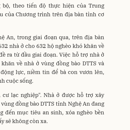
g bộ, theo tiến độ thực hiện của Trung
êu của Chương trình trên địa bàn tỉnh cơ
ệ An, trong giai đoạn qua, trên địa bàn
 632 nhà ở cho 632 hộ nghèo khó khăn về
ề ra từ đầu giai đoạn. Việc hỗ trợ nhà ở
 khăn về nhà ở vùng đồng bào DTTS và
động lực, niềm tin để bà con vươn lên,
nh cuộc sống.
 cư lạc nghiệp". Nhà ở được hỗ trợ xây
n vùng đồng bào DTTS tỉnh Nghệ An đang
ng đến mục tiêu an sinh, xóa nghèo bền
ấy sẽ không còn xa.